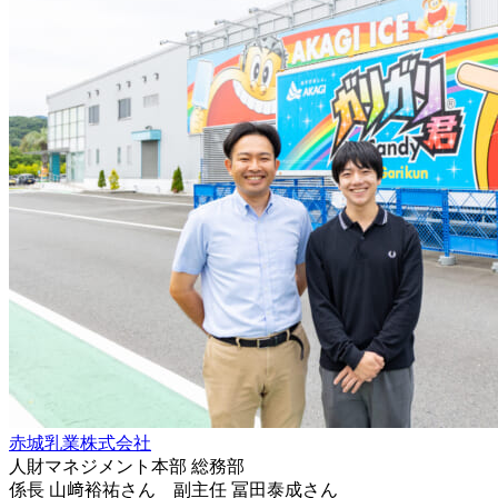
赤城乳業株式会社
人財マネジメント本部 総務部
係長 山﨑裕祐さん 副主任 冨田泰成さん