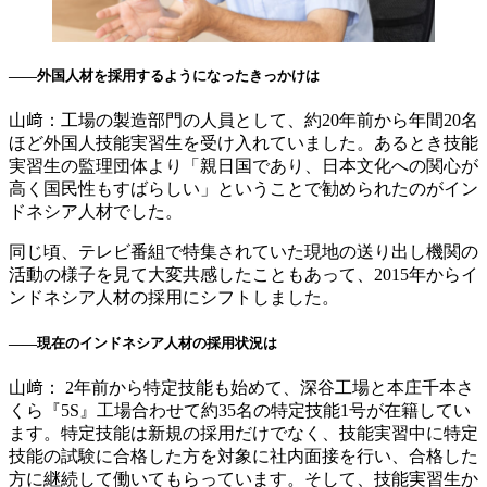
――外国人材を採用するようになったきっかけは
山﨑：工場の製造部門の人員として、約20年前から年間20名
ほど外国人技能実習生を受け入れていました。あるとき技能
実習生の監理団体より「親日国であり、日本文化への関心が
高く国民性もすばらしい」ということで勧められたのがイン
ドネシア人材でした。
同じ頃、テレビ番組で特集されていた現地の送り出し機関の
活動の様子を見て大変共感したこともあって、2015年からイ
ンドネシア人材の採用にシフトしました。
――
現在のインドネシア人材の採用状況は
山﨑： 2年前から特定技能も始めて、深谷工場と本庄千本さ
くら『5S』工場合わせて約35名の特定技能1号が在籍してい
ます。特定技能は新規の採用だけでなく、技能実習中に特定
技能の試験に合格した方を対象に社内面接を行い、合格した
方に継続して働いてもらっています。そして、技能実習生か