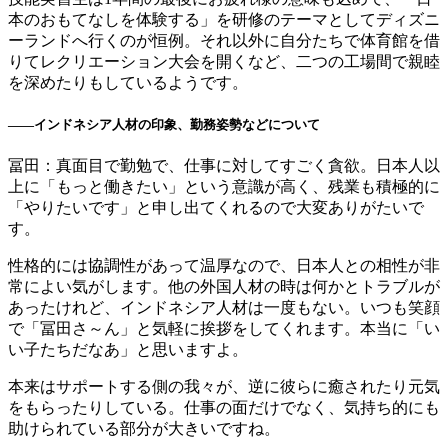
本のおもてなしを体験する」を研修のテーマとしてディズニ
ーランドへ行くのが恒例。それ以外に自分たちで体育館を借
りてレクリエーション大会を開くなど、二つの工場間で親睦
を深めたりもしているようです。
――
インドネシア人材の印象、勤務姿勢などについて
冨田：真面目で勤勉で、仕事に対してすごく貪欲。日本人以
上に「もっと働きたい」という意識が高く、残業も積極的に
「やりたいです」と申し出てくれるので大変ありがたいで
す。
性格的には協調性があって温厚なので、日本人との相性が非
常によい気がします。他の外国人材の時は何かとトラブルが
あったけれど、インドネシア人材は一度もない。いつも笑顔
で「冨田さ～ん」と気軽に挨拶をしてくれます。本当に「い
い子たちだなあ」と思いますよ。
本来はサポートする側の我々が、逆に彼らに癒されたり元気
をもらったりしている。仕事の面だけでなく、気持ち的にも
助けられている部分が大きいですね。