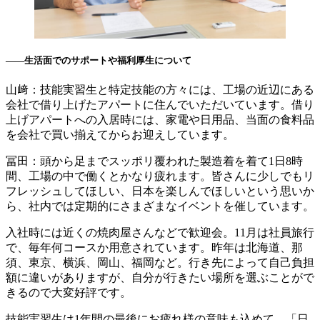
――
生活面でのサポートや福利厚生について
山﨑：技能実習生と特定技能の方々には、工場の近辺にある
会社で借り上げたアパートに住んでいただいています。借り
上げアパートへの入居時には、家電や日用品、当面の食料品
を会社で買い揃えてからお迎えしています。
冨田：頭から足までスッポリ覆われた製造着を着て1日8時
間、工場の中で働くとかなり疲れます。皆さんに少しでもリ
フレッシュしてほしい、日本を楽しんでほしいという思いか
ら、社内では定期的にさまざまなイベントを催しています。
入社時には近くの焼肉屋さんなどで歓迎会。11月は社員旅行
で、毎年何コースか用意されています。昨年は北海道、那
須、東京、横浜、岡山、福岡など。行き先によって自己負担
額に違いがありますが、自分が行きたい場所を選ぶことがで
きるので大変好評です。
技能実習生は1年間の最後にお疲れ様の意味も込めて、「日