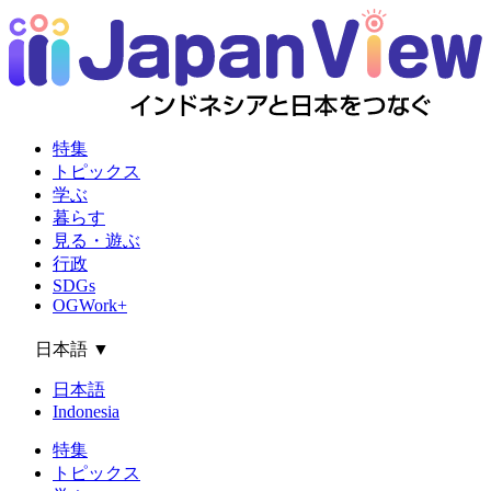
特集
トピックス
学ぶ
暮らす
見る・遊ぶ
行政
SDGs
OGWork+
日本語
▼
日本語
Indonesia
特集
トピックス