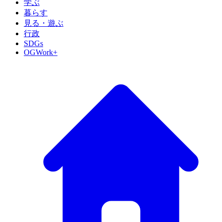
学ぶ
暮らす
見る・遊ぶ
行政
SDGs
OGWork+