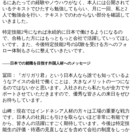
るにあたっての経験やノウハウがなく、本人には公開されて
いるテキストでひたすら勉強してもらい、月に一回、私と2
人で勉強会を行い、テキストでのわからない部分を確認して
いきました。
特定技能2号になれば永続的に日本で働けるようになるの
で、合格した方にはもっともっと会社で活躍していってほし
いです。また、今後特定技能2号の試験を受ける方へのフォ
ロー体制もさらに整えていきたいです。
――
日本での就職を目指す外国人材へのメッセージ
冨田：『ガリガリ君』という日本人なら誰でも知っているよ
うなアイスの会社で働くことは、大きなメリットの一つにな
るのではないかと思います。入社されたら私たちが全力でサ
ポートさせていただきますので、優秀な皆さんの来日をぜひ
お待ちしています。
山﨑：現在ではインドネシア人材の方々は工場の重要な戦力
です。日本人の社員にも引けを取らないほど非常に有能です
から、皆さんの活躍にすごく期待しています。今後は特定技
能生の評価・待遇の見直しなどを含めて会社の制度をしっか