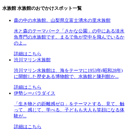
水族館
水族館のおでかけスポット一覧
森の中の水族館。山梨県立富士湧水の里水族館
水と森のテーマパーク「さかな公園」の中にある淡水
魚専門の水族館です。まるで魚が空中を飛んでいるか
のよ...
詳細はこちら
渋川マリン水族館
渋川マリン水族館は、海をテーマに1953年(昭和28年)
に開館した歴史ある博物館で、水族館と陳列館か...
詳細はこちら
伊勢シーパラダイス
「生き物との距離感ゼロ」をテーマとする、見て、触
って、感じて、学べる、子どもも大人も笑顔になる体
験が...
詳細はこちら