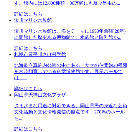
す。館内には12,000種類・30万頭にも及ぶ昆虫の...
詳細はこちら
渋川マリン水族館
渋川マリン水族館は、海をテーマに1953年(昭和28年)
に開館した歴史ある博物館で、水族館と陳列館か...
詳細はこちら
札幌市豊平川さけ科学館
北海道立真駒内公園の中にある、サケの仲間約20種類
を常時飼育している科学博物館です。展示ホールで
は、...
詳細はこちら
岡山県天神山文化プラザ
さまざまな用途に対応できる、岡山県民の身近な芸術
文化活動と文化情報発信の拠点です。270席のホール
を...
詳細はこちら