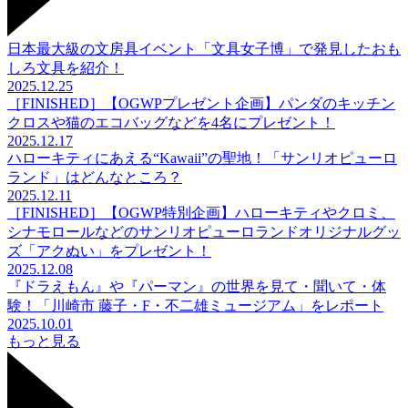
日本最大級の文房具イベント「文具女子博」で発見したおも
しろ文具を紹介！
2025.12.25
［FINISHED］【OGWPプレゼント企画】パンダのキッチン
クロスや猫のエコバッグなどを4名にプレゼント！
2025.12.17
ハローキティにあえる“Kawaii”の聖地！「サンリオピューロ
ランド」はどんなところ？
2025.12.11
［FINISHED］【OGWP特別企画】ハローキティやクロミ、
シナモロールなどのサンリオピューロランドオリジナルグッ
ズ「アクぬい」をプレゼント！
2025.12.08
『ドラえもん』や『パーマン』の世界を見て・聞いて・体
験！「川崎市 藤子・F・不二雄ミュージアム」をレポート
2025.10.01
もっと見る