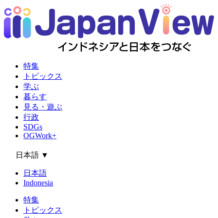
特集
トピックス
学ぶ
暮らす
見る・遊ぶ
行政
SDGs
OGWork+
日本語
▼
日本語
Indonesia
特集
トピックス