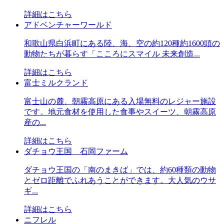
詳細はこちら
アドベンチャーワールド
和歌山県白浜町にある陸、海、空の約120種約1600頭の
動物たちが暮らす「こころにスマイル 未来創造...
詳細はこちら
富士ミルクランド
富士山の麓、朝霧高原にある入場無料のレジャー施設
です。地元食材を使用した食事やスイーツ、朝霧高原
産の...
詳細はこちら
ダチョウ王国 石岡ファーム
ダチョウ王国の「南のまきば」では、約60種類の動物
とゼロ距離でふれあうことができます。大人気のウサ
ギ...
詳細はこちら
ニフレル