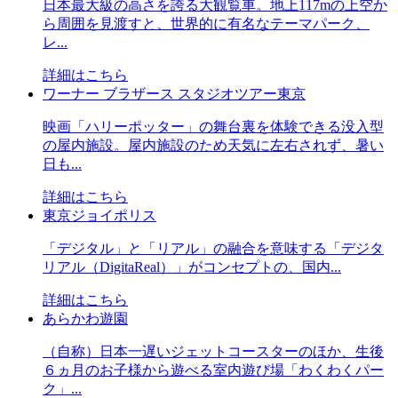
日本最大級の高さを誇る大観覧車。地上117mの上空か
ら周囲を見渡すと、世界的に有名なテーマパーク、
レ...
詳細はこちら
ワーナー ブラザース スタジオツアー東京
映画「ハリーポッター」の舞台裏を体験できる没入型
の屋内施設。屋内施設のため天気に左右されず、暑い
日も...
詳細はこちら
東京ジョイポリス
「デジタル」と「リアル」の融合を意味する「デジタ
リアル（DigitaReal）」がコンセプトの、国内...
詳細はこちら
あらかわ遊園
（自称）日本一遅いジェットコースターのほか、生後
６ヵ月のお子様から遊べる室内遊び場「わくわくパー
ク」...