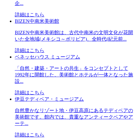
企...
詳細はこちら
BIZEN中南米美術館
BIZEN中南米美術館は、古代中南米の文明文化が花開
いた全地域(メキシコ～ボリビア)、全時代(紀元前...
詳細はこちら
ベネッセハウス ミュージアム
「自然・建築・アートの共生」をコンセプトとして
1992年に開館した、美術館とホテルが一体となった施
設...
詳細はこちら
伊豆テディベア・ミュージアム
自然豊かなリゾート地・伊豆高原にあるテディベアの
美術館です。館内では、貴重なアンティークベアやア
ーテ...
詳細はこちら