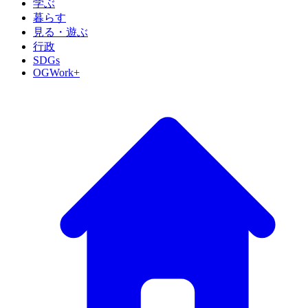
学ぶ
暮らす
見る・遊ぶ
行政
SDGs
OGWork+