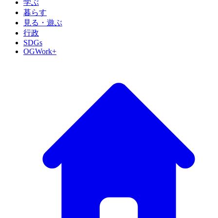
学ぶ
暮らす
見る・遊ぶ
行政
SDGs
OGWork+