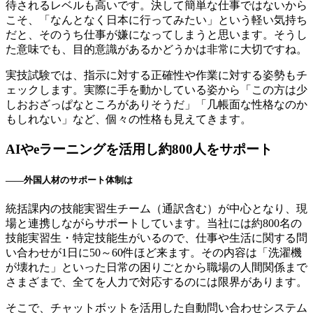
待されるレベルも高いです。決して簡単な仕事ではないから
こそ、「なんとなく日本に行ってみたい」という軽い気持ち
だと、そのうち仕事が嫌になってしまうと思います。そうし
た意味でも、目的意識があるかどうかは非常に大切ですね。
実技試験では、指示に対する正確性や作業に対する姿勢もチ
ェックします。実際に手を動かしている姿から「この方は少
しおおざっぱなところがありそうだ」「几帳面な性格なのか
もしれない」など、個々の性格も見えてきます。
AIやeラーニングを活用し約800人をサポート
――外国人材のサポート体制は
統括課内の技能実習生チーム（通訳含む）が中心となり、現
場と連携しながらサポートしています。当社には約800名の
技能実習生・特定技能生がいるので、仕事や生活に関する問
い合わせが1日に50～60件ほど来ます。その内容は「洗濯機
が壊れた」といった日常の困りごとから職場の人間関係まで
さまざまで、全てを人力で対応するのには限界があります。
そこで、チャットボットを活用した自動問い合わせシステム