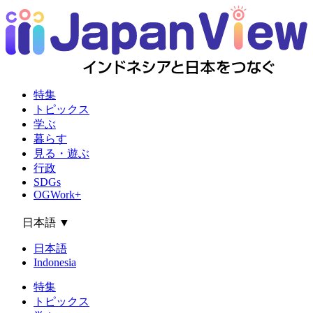
特集
トピックス
学ぶ
暮らす
見る・遊ぶ
行政
SDGs
OGWork+
日本語
▼
日本語
Indonesia
特集
トピックス