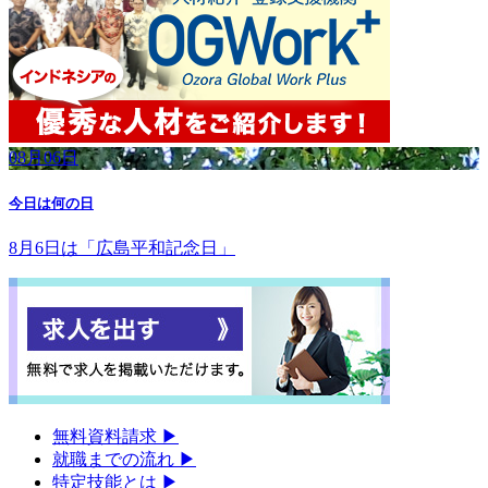
08月06日
今日は何の日
8月6日は「広島平和記念日」
無料資料請求
▶︎
就職までの流れ
▶︎
特定技能とは
▶︎