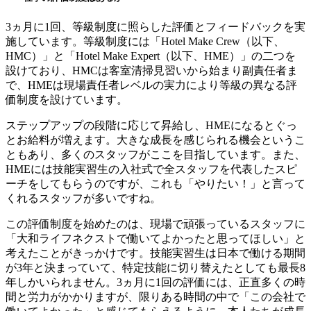
3ヵ月に1回、等級制度に照らした評価とフィードバックを実
施しています。等級制度には「Hotel Make Crew（以下、
HMC）」と「Hotel Make Expert（以下、HME）」の二つを
設けており、HMCは客室清掃見習いから始まり副責任者ま
で、HMEは現場責任者レベルの実力により等級の異なる評
価制度を設けています。
ステップアップの段階に応じて昇給し、HMEになるとぐっ
とお給料が増えます。大きな成長を感じられる機会というこ
ともあり、多くのスタッフがここを目指しています。また、
HMEには技能実習生の入社式で全スタッフを代表したスピ
ーチをしてもらうのですが、これも「やりたい！」と言って
くれるスタッフが多いですね。
この評価制度を始めたのは、現場で頑張っているスタッフに
「大和ライフネクストで働いてよかったと思ってほしい」と
考えたことがきっかけです。技能実習生は日本で働ける期間
が3年と決まっていて、特定技能に切り替えたとしても最長8
年しかいられません。3ヵ月に1回の評価には、正直多くの時
間と労力がかかりますが、限りある時間の中で「この会社で