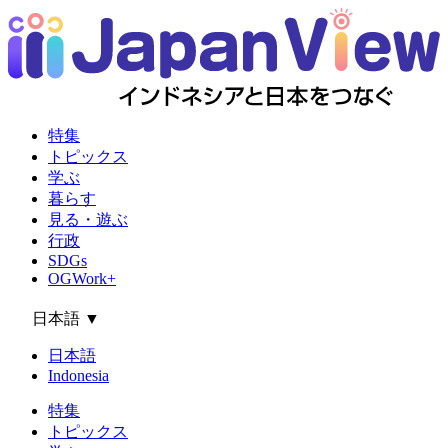
特集
トピックス
学ぶ
暮らす
見る・遊ぶ
行政
SDGs
OGWork+
日本語
▼
日本語
Indonesia
特集
トピックス