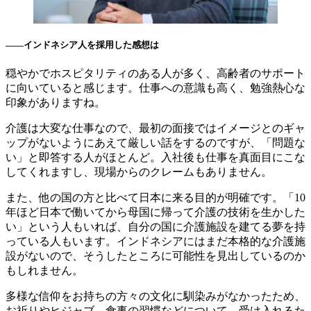
――インドネシア人を採用した感想は
穏やかでホスピタリティのある人が多く、高齢者のサポート
に向いていると感じます。仕事への意識も高く、勉強熱心な
印象がありますね。
介護は大変な仕事なので、最初の面接ではイメージとのギャ
ップがないようにあえて厳しい話をするのですが、「問題な
い」と即答する人がほとんど。入社後も仕事を真面目にこな
してくれますし、現場からのクレームもありません。
また、他の国の方と比べて日本に来る目的が明確です。「10
年ほど日本で働いてから母国に帰って介護の技術を生かした
い」という人もいれば、自分の国に介護施設を建てる夢を持
っている人もいます。インドネシアにはまだ本格的な介護施
設がないので、そうしたところに可能性を見出しているのか
もしれません。
多様な信仰をお持ちの方々の文化に馴染みがなかったため、
お祈りやヒジャブ、食事の習慣などについて、受け入れるた