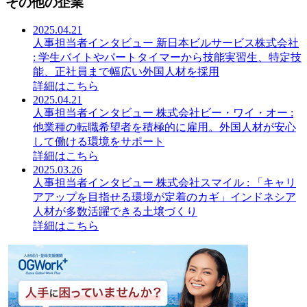
その他の企業
2025.04.21
人事担当者インタビュー 新日本ビルサービス株式会社
: 学生バイトやパートタイマーから技能実習生、特定技
能、正社員まで幅広い外国人材を採用
詳細はこちら
2025.04.21
人事担当者インタビュー 株式会社ビー・ワイ・オー :
他業種の転職希望者を積極的に雇用。外国人材が安心
して働ける環境をサポート
詳細はこちら
2025.03.26
人事担当者インタビュー 株式会社スマイル : 「キャリ
アアップを目指せる環境が定着のカギ」インドネシア
人材が多数活躍できる土壌づくり
詳細はこちら