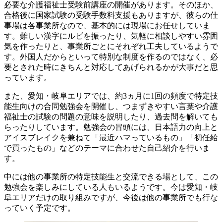
必要な介護福祉士受験前講座の開催があります。そのほか、
合格後に国家試験の受験手数料支援もありますが、彼らの仕
事場は各事業所なので、基本的には現場にお任せしていま
す。難しい漢字にルビを振ったり、気軽に相談しやすい雰囲
気を作ったりと、事業所ごとにそれぞれ工夫しているようで
す。外国人だからといって特別な制度を作るのではなく、必
要とされた時にきちんと対応してあげられるかが大事だと思
っています。
また、愛知・岐阜エリアでは、約3ヵ月に1回の頻度で特定技
能生向けの合同勉強会を開催し、つまずきやすい言葉や介護
福祉士の試験の問題の意味を説明したり、過去問を解いても
らったりしています。勉強会の冒頭には、日本語力の向上と
アイスブレイクを兼ねて「最近ハマっているもの」「初任給
で買ったもの」などのテーマに合わせた自己紹介を行いま
す。
中には他の事業所の特定技能生と交流できる場として、この
勉強会を楽しみにしている人もいるようです。今は愛知・岐
阜エリアだけの取り組みですが、今後は他の事業所でも行な
っていく予定です。