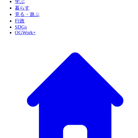
学ぶ
暮らす
見る・遊ぶ
行政
SDGs
OGWork+