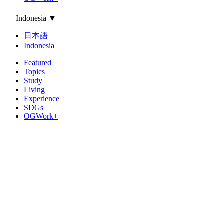
Indonesia
▼
日本語
Indonesia
Featured
Topics
Study
Living
Experience
SDGs
OGWork+