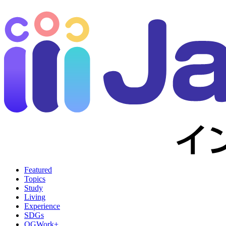
Featured
Topics
Study
Living
Experience
SDGs
OGWork+