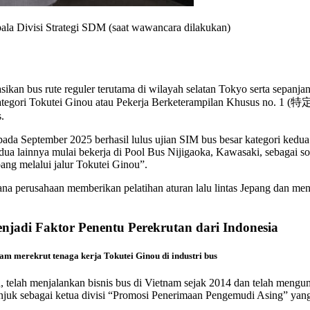
ala Divisi Strategi SDM (saat wawancara dilakukan)
s rute reguler terutama di wilayah selatan Tokyo serta sepanjang
kategori Tokutei Ginou atau Pekerja Berketerampilan Khusus no. 1 (
.
ada September 2025 berhasil lulus ujian SIM bus besar kategori kedua 
dua lainnya mulai bekerja di Pool Bus Nijigaoka, Kawasaki, sebagai sop
ang melalui jalur Tokutei Ginou”.
aimana perusahaan memberikan pelatihan aturan lalu lintas Jepang d
adi Faktor Penentu Perekrutan dari Indonesia
m merekrut tenaga kerja Tokutei Ginou di industri bus
, telah menjalankan bisnis bus di Vietnam sejak 2014 dan telah meng
tunjuk sebagai ketua divisi “Promosi Penerimaan Pengemudi Asing” ya