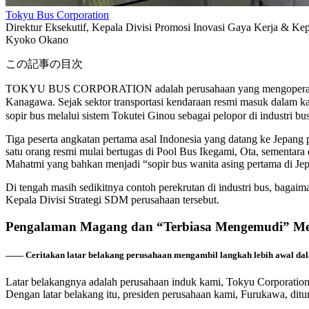
Tokyu Bus Corporation
Direktur Eksekutif, Kepala Divisi Promosi Inovasi Gaya Kerja & Kep
Kyoko Okano
この記事の目次
TOKYU BUS CORPORATION adalah perusahaan yang mengoperasikan bu
Kanagawa. Sejak sektor transportasi kendaraan resmi masuk dalam 
sopir bus melalui sistem Tokutei Ginou sebagai pelopor di industri bus
Tiga peserta angkatan pertama asal Indonesia yang datang ke Jepang p
satu orang resmi mulai bertugas di Pool Bus Ikegami, Ota, sementara 
Mahatmi yang bahkan menjadi “sopir bus wanita asing pertama di Jep
Di tengah masih sedikitnya contoh perekrutan di industri bus, bag
Kepala Divisi Strategi SDM perusahaan tersebut.
Pengalaman Magang dan “Terbiasa Mengemudi” Menj
―― Ceritakan latar belakang perusahaan mengambil langkah lebih awal dala
Latar belakangnya adalah perusahaan induk kami, Tokyu Corporation
Dengan latar belakang itu, presiden perusahaan kami, Furukawa, di