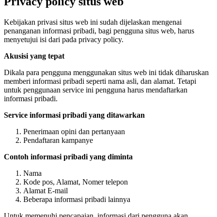
Privacy policy
situs web
Kebijakan privasi situs web ini sudah dijelaskan mengenai
penanganan informasi pribadi, bagi pengguna situs web, harus
menyetujui isi dari pada privacy policy.
Akusisi yang tepat
Dikala para pengguna menggunakan situs web ini tidak diharuskan
memberi informasi pribadi seperti nama asli, dan alamat. Tetapi
untuk penggunaan service ini pengguna harus mendaftarkan
informasi pribadi.
Service informasi pribadi yang ditawarkan
Penerimaan opini dan pertanyaan
Pendaftaran kampanye
Contoh informasi pribadi yang diminta
Nama
Kode pos, Alamat, Nomer telepon
Alamat E-mail
Beberapa informasi pribadi lainnya
Untuk memenuhi pencapaian, informasi dari pengguna akan