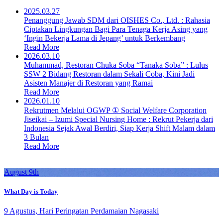
2025.03.27
Penanggung Jawab SDM dari OISHES Co., Ltd. : Rahasia
Ciptakan Lingkungan Bagi Para Tenaga Kerja Asing yang
‘Ingin Bekerja Lama di Jepang’ untuk Berkembang
Read More
2026.03.10
Muhammad, Restoran Chuka Soba “Tanaka Soba” : Lulus
SSW 2 Bidang Restoran dalam Sekali Coba, Kini Jadi
Asisten Manajer di Restoran yang Ramai
Read More
2026.01.10
Rekrutmen Melalui OGWP ① Social Welfare Corporation
Jiseikai – Izumi Special Nursing Home : Rekrut Pekerja dari
Indonesia Sejak Awal Berdiri, Siap Kerja Shift Malam dalam
3 Bulan
Read More
August 9th
What Day is Today
9 Agustus, Hari Peringatan Perdamaian Nagasaki