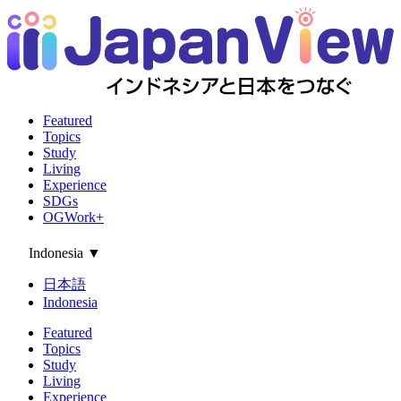
Featured
Topics
Study
Living
Experience
SDGs
OGWork+
Indonesia
▼
日本語
Indonesia
Featured
Topics
Study
Living
Experience