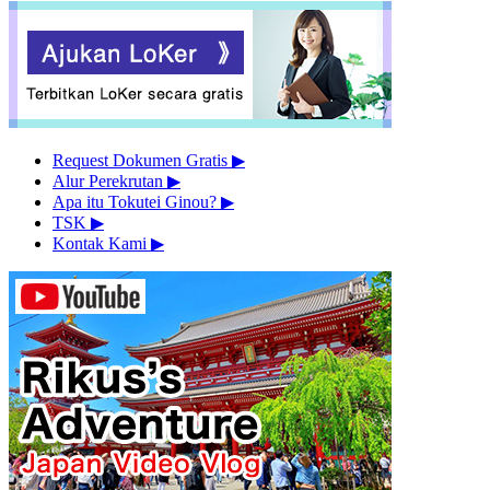
Request Dokumen Gratis
▶︎
Alur Perekrutan
▶︎
Apa itu Tokutei Ginou?
▶︎
TSK
▶︎
Kontak Kami
▶︎