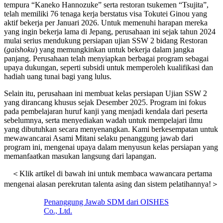
tempura “Kaneko Hannozuke” serta restoran tsukemen “Tsujita”,
telah memiliki 76 tenaga kerja berstatus visa Tokutei Ginou yang
aktif bekerja per Januari 2026. Untuk memenuhi harapan mereka
yang ingin bekerja lama di Jepang, perusahaan ini sejak tahun 2024
mulai serius mendukung persiapan ujian SSW 2 bidang Restoran
(
gaishoku
) yang memungkinkan untuk bekerja dalam jangka
panjang. Perusahaan telah menyiapkan berbagai program sebagai
upaya dukungan, seperti subsidi untuk memperoleh kualifikasi dan
hadiah uang tunai bagi yang lulus.
Selain itu, perusahaan ini membuat kelas persiapan Ujian SSW 2
yang dirancang khusus sejak Desember 2025. Program ini fokus
pada pembelajaran huruf kanji yang menjadi kendala dari peserta
sebelumnya, serta menyediakan wadah untuk mempelajari ilmu
yang dibutuhkan secara menyenangkan. Kami berkesempatan untuk
mewawancarai Asami Mitani selaku penanggung jawab dari
program ini, mengenai upaya dalam menyusun kelas persiapan yang
memanfaatkan masukan langsung dari lapangan.
＜Klik artikel di bawah ini untuk membaca wawancara pertama
mengenai alasan perekrutan talenta asing dan sistem pelatihannya!＞
Penanggung Jawab SDM dari OISHES
Co., Ltd.