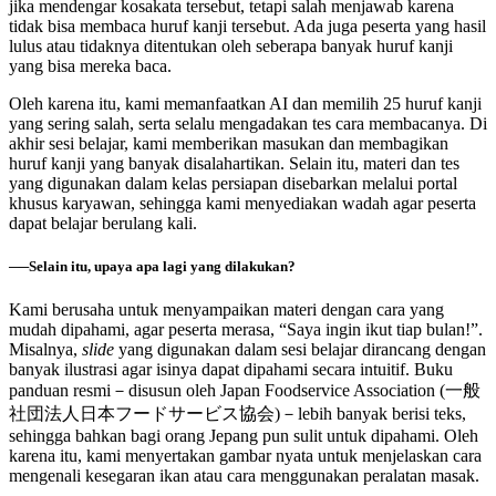
jika mendengar kosakata tersebut, tetapi salah menjawab karena
tidak bisa membaca huruf kanji tersebut. Ada juga peserta yang hasil
lulus atau tidaknya ditentukan oleh seberapa banyak huruf kanji
yang bisa mereka baca.
Oleh karena itu, kami memanfaatkan AI dan memilih 25 huruf kanji
yang sering salah, serta selalu mengadakan tes cara membacanya. Di
akhir sesi belajar, kami memberikan masukan dan membagikan
huruf kanji yang banyak disalahartikan. Selain itu, materi dan tes
yang digunakan dalam kelas persiapan disebarkan melalui portal
khusus karyawan, sehingga kami menyediakan wadah agar peserta
dapat belajar berulang kali.
──Selain itu, upaya apa lagi yang dilakukan?
Kami berusaha untuk menyampaikan materi dengan cara yang
mudah dipahami, agar peserta merasa, “Saya ingin ikut tiap bulan!”.
Misalnya,
slide
yang digunakan dalam sesi belajar dirancang dengan
banyak ilustrasi agar isinya dapat dipahami secara intuitif. Buku
panduan resmi－disusun oleh Japan Foodservice Association (一般
社団法人日本フードサービス協会)－lebih banyak berisi teks,
sehingga bahkan bagi orang Jepang pun sulit untuk dipahami. Oleh
karena itu, kami menyertakan gambar nyata untuk menjelaskan cara
mengenali kesegaran ikan atau cara menggunakan peralatan masak.