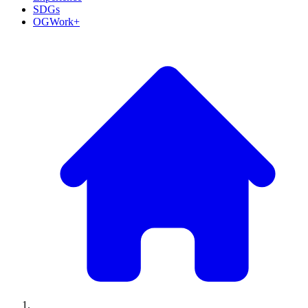
SDGs
OGWork+