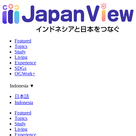
Featured
Topics
Study
Living
Experience
SDGs
OGWork+
Indonesia
▼
日本語
Indonesia
Featured
Topics
Study
Living
Experience