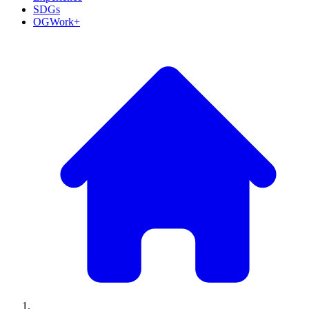
SDGs
OGWork+