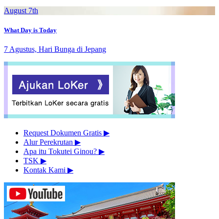
August 7th
What Day is Today
7 Agustus, Hari Bunga di Jepang
Request Dokumen Gratis
▶︎
Alur Perekrutan
▶︎
Apa itu Tokutei Ginou?
▶︎
TSK
▶︎
Kontak Kami
▶︎