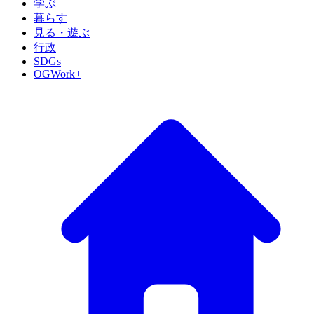
学ぶ
暮らす
見る・遊ぶ
行政
SDGs
OGWork+