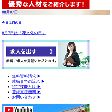
08月07日
今日は何の日
8月7日は「花文化の日」
無料資料請求
▶︎
就職までの流れ
▶︎
特定技能とは
▶︎
登録支援機関
▶︎
お問い合わせ
▶︎