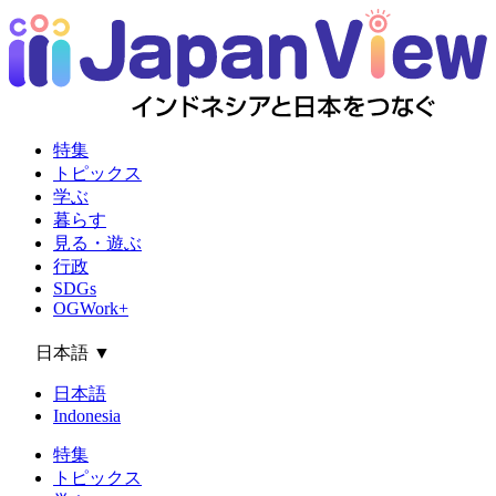
特集
トピックス
学ぶ
暮らす
見る・遊ぶ
行政
SDGs
OGWork+
日本語
▼
日本語
Indonesia
特集
トピックス