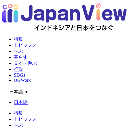
特集
トピックス
学ぶ
暮らす
見る・遊ぶ
行政
SDGs
OGWork+
日本語
▼
日本語
特集
トピックス
学ぶ