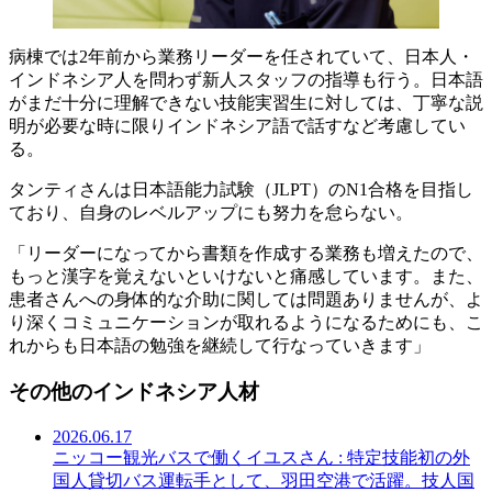
病棟では2年前から業務リーダーを任されていて、日本人・
インドネシア人を問わず新人スタッフの指導も行う。日本語
がまだ十分に理解できない技能実習生に対しては、丁寧な説
明が必要な時に限りインドネシア語で話すなど考慮してい
る。
タンティさんは日本語能力試験（JLPT）のN1合格を目指し
ており、自身のレベルアップにも努力を怠らない。
「リーダーになってから書類を作成する業務も増えたので、
もっと漢字を覚えないといけないと痛感しています。また、
患者さんへの身体的な介助に関しては問題ありませんが、よ
り深くコミュニケーションが取れるようになるためにも、こ
れからも日本語の勉強を継続して行なっていきます」
その他のインドネシア人材
2026.06.17
ニッコー観光バスで働くイユスさん : 特定技能初の外
国人貸切バス運転手として、羽田空港で活躍。技人国