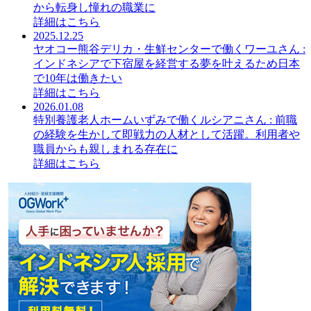
から転身し憧れの職業に
詳細はこちら
2025.12.25
ヤオコー熊谷デリカ・生鮮センターで働くワーユさん :
インドネシアで下宿屋を経営する夢を叶えるため日本
で10年は働きたい
詳細はこちら
2026.01.08
特別養護老人ホームいずみで働くルシアニさん : 前職
の経験を生かして即戦力の人材として活躍。利用者や
職員からも親しまれる存在に
詳細はこちら