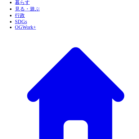
暮らす
見る・遊ぶ
行政
SDGs
OGWork+