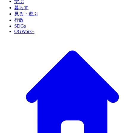
学ぶ
暮らす
見る・遊ぶ
行政
SDGs
OGWork+