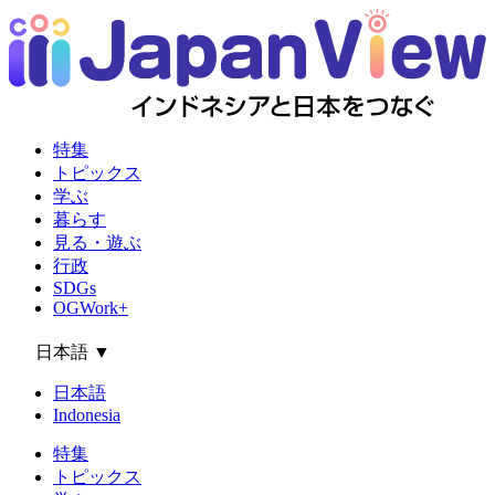
特集
トピックス
学ぶ
暮らす
見る・遊ぶ
行政
SDGs
OGWork+
日本語
▼
日本語
Indonesia
特集
トピックス