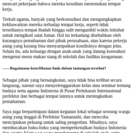
mencari pekerjaan bahwa mereka kesulitan menemukan tempat
kerja.
Terkait agama, banyak yang berkonsultasi dan mengungkapkan
kekhawatiran mereka terhadap tempat kerja, seperti tidak
tersedianya tempat ibadah hingga sulit mengambil waktu istirahat
untuk mengikuti salat Jumat. Hal ini terkadang disebabkan oleh
kurangnya pemahaman dari pihak perusahaan, atau karena pekerja
asing yang kurang bisa menyampaikan kondisinya dengan jelas.
Selain itu, ada keluarga dengan anak-anak yang datang konsultasi
mengenai menu makan siang di sekolah dan fasilitas keagamaan.
――Bagaimana keterlibatan Anda dalam tantangan tersebut?
Sebagai pihak yang bersangkutan, saya tidak bisa terlibat secara
langsung, namun saya menyelenggarakan kelas atau seminar tentang
budaya serta agama Indonesia di Pusat Pertukaran Internasional
prefektur dan berbagai tempat lainnya untuk meningkatkan
pemahaman.
Saya juga berpartisipasi dalam kegiatan lokal sebagai seorang warga
asing yang tinggal di Prefektur Yamanashi, dan mencoba
menciptakan peluang untuk saling pengertian. Misalnya, saya
membacakan buku-buku yang memperkenalkan budaya Indonesia
dan agama Islam saat acara mendongeng di sekolah anak, serta