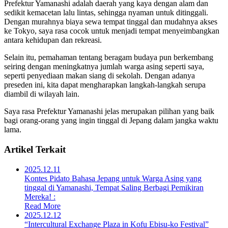
Prefektur Yamanashi adalah daerah yang kaya dengan alam dan
sedikit kemacetan lalu lintas, sehingga nyaman untuk ditinggali.
Dengan murahnya biaya sewa tempat tinggal dan mudahnya akses
ke Tokyo, saya rasa cocok untuk menjadi tempat menyeimbangkan
antara kehidupan dan rekreasi.
Selain itu, pemahaman tentang beragam budaya pun berkembang
seiring dengan meningkatnya jumlah warga asing seperti saya,
seperti penyediaan makan siang di sekolah. Dengan adanya
preseden ini, kita dapat mengharapkan langkah-langkah serupa
diambil di wilayah lain.
Saya rasa Prefektur Yamanashi jelas merupakan pilihan yang baik
bagi orang-orang yang ingin tinggal di Jepang dalam jangka waktu
lama.
Artikel Terkait
2025.12.11
Kontes Pidato Bahasa Jepang untuk Warga Asing yang
tinggal di Yamanashi, Tempat Saling Berbagi Pemikiran
Mereka! :
Read More
2025.12.12
“Intercultural Exchange Plaza in Kofu Ebisu-ko Festival”