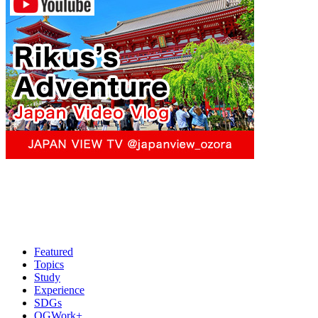
Featured
Topics
Study
Experience
SDGs
OGWork+