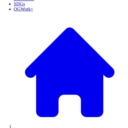
SDGs
OGWork+