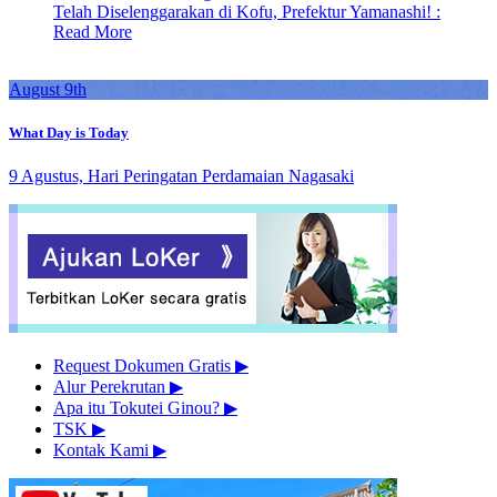
Telah Diselenggarakan di Kofu, Prefektur Yamanashi! :
Read More
August 9th
What Day is Today
9 Agustus, Hari Peringatan Perdamaian Nagasaki
Request Dokumen Gratis
▶︎
Alur Perekrutan
▶︎
Apa itu Tokutei Ginou?
▶︎
TSK
▶︎
Kontak Kami
▶︎