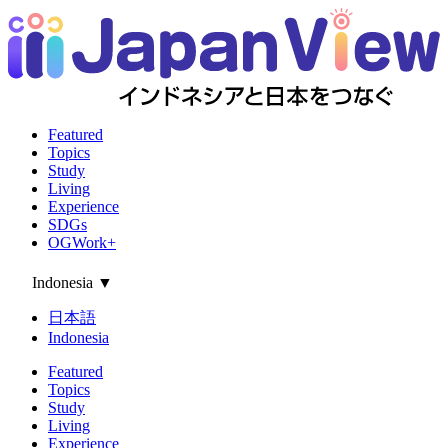
Featured
Topics
Study
Living
Experience
SDGs
OGWork+
Indonesia
▼
日本語
Indonesia
Featured
Topics
Study
Living
Experience