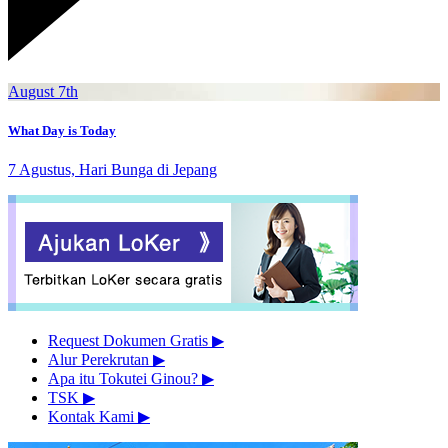
August 7th
What Day is Today
7 Agustus, Hari Bunga di Jepang
Request Dokumen Gratis
▶︎
Alur Perekrutan
▶︎
Apa itu Tokutei Ginou?
▶︎
TSK
▶︎
Kontak Kami
▶︎