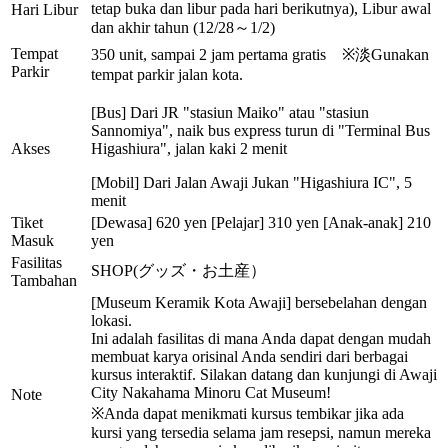
tetap buka dan libur pada hari berikutnya), Libur awal
Hari Libur
dan akhir tahun (12/28～1/2)
Tempat
350 unit, sampai 2 jam pertama gratis ※淡Gunakan
Parkir
tempat parkir jalan kota.
[Bus] Dari JR "stasiun Maiko" atau "stasiun
Sannomiya", naik bus express turun di "Terminal Bus
Akses
Higashiura", jalan kaki 2 menit
[Mobil] Dari Jalan Awaji Jukan "Higashiura IC", 5
menit
Tiket
[Dewasa] 620 yen [Pelajar] 310 yen [Anak-anak] 210
Masuk
yen
Fasilitas
SHOP(グッズ・お土産）
Tambahan
[Museum Keramik Kota Awaji] bersebelahan dengan
lokasi.
Ini adalah fasilitas di mana Anda dapat dengan mudah
membuat karya orisinal Anda sendiri dari berbagai
kursus interaktif. Silakan datang dan kunjungi di Awaji
City Nakahama Minoru Cat Museum!
Note
※Anda dapat menikmati kursus tembikar jika ada
kursi yang tersedia selama jam resepsi, namun mereka