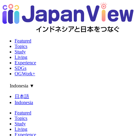
Featured
Topics
Study
Living
Experience
SDGs
OGWork+
Indonesia
▼
日本語
Indonesia
Featured
Topics
Study
Living
Experience