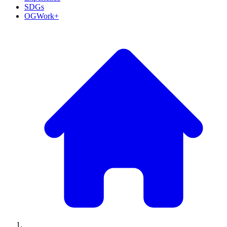
SDGs
OGWork+