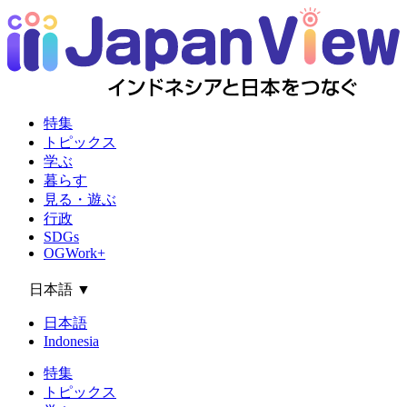
特集
トピックス
学ぶ
暮らす
見る・遊ぶ
行政
SDGs
OGWork+
日本語
▼
日本語
Indonesia
特集
トピックス