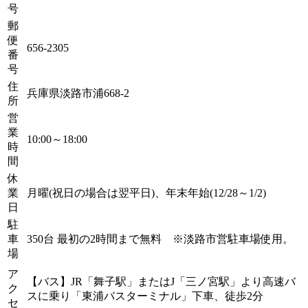
号
郵
便
656-2305
番
号
住
兵庫県淡路市浦668-2
所
営
業
10:00～18:00
時
間
休
業
月曜(祝日の場合は翌平日)、年末年始(12/28～1/2)
日
駐
車
350台 最初の2時間まで無料 ※淡路市営駐車場使用。
場
ア
【バス】JR「舞子駅」またはJ「三ノ宮駅」より高速バ
ク
スに乗り「東浦バスターミナル」下車、徒歩2分
セ