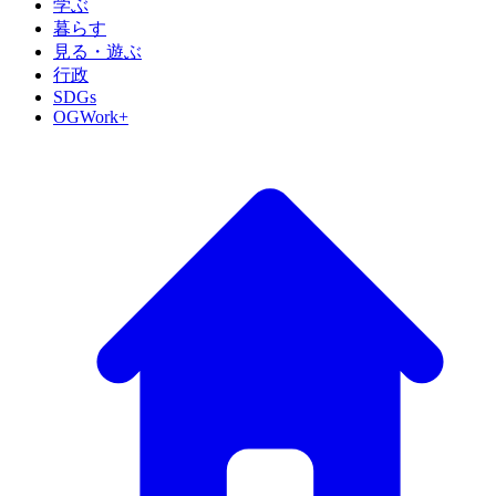
学ぶ
暮らす
見る・遊ぶ
行政
SDGs
OGWork+