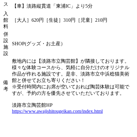
ス
【車】淡路縦貫道「東浦IC」より5分
入
館
［大人］620円［生徒］310円［児童］210円
料
併
設
SHOP(グッズ・お土産）
施
設
敷地内には【淡路市立陶芸館】が隣接しております。
様々な体験コースから、気軽に自分だけのオリジナル
作品が作れる施設です。是非、淡路市立中浜稔猫美術
館と併せてお立ち寄りください！
備
※受付時間内にお席が空いておれば陶芸体験は可能で
考
すが、予約の方を優先させていただいております。
淡路市立陶芸館HP
https://www.awajishitougeikan.com/index.html