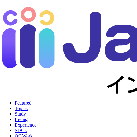
Featured
Topics
Study
Living
Experience
SDGs
OGWork+