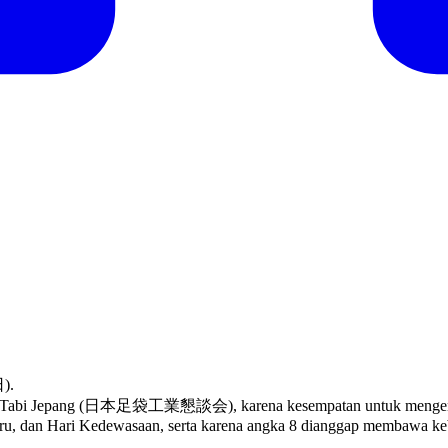
日).
ustri Tabi Jepang (日本足袋工業懇談会), karena kesempatan untuk mengenakan
Baru, dan Hari Kedewasaan, serta karena angka 8 dianggap membawa