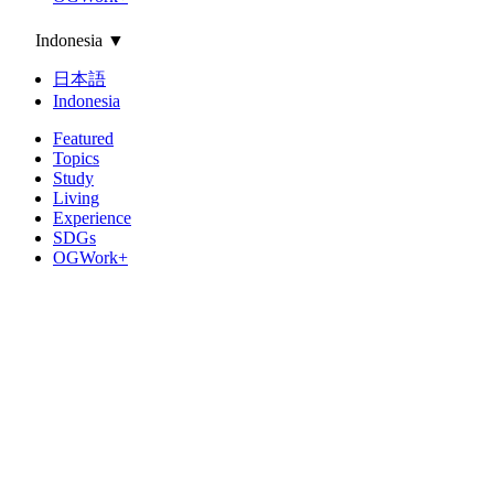
Indonesia
▼
日本語
Indonesia
Featured
Topics
Study
Living
Experience
SDGs
OGWork+