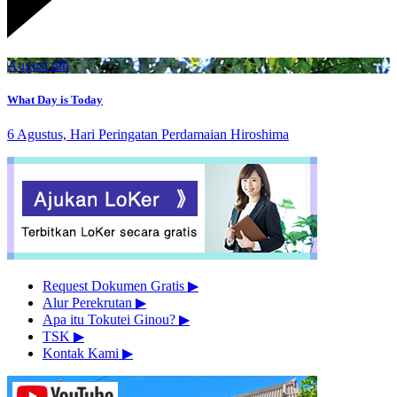
August 6th
What Day is Today
6 Agustus, Hari Peringatan Perdamaian Hiroshima
Request Dokumen Gratis
▶︎
Alur Perekrutan
▶︎
Apa itu Tokutei Ginou?
▶︎
TSK
▶︎
Kontak Kami
▶︎