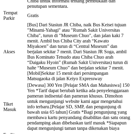
Chiba untuk informasi tentang pembukaan dan
penutupan sementara.
Tempat
Gratis
Parkir
[Bus] Dari Stasiun JR Chiba, naik Bus Keisei tujuan
"Minami-Yahagi" atau "Rumah Sakit Universitas
Chiba", turun di "Museum Chuo", dan jalan kaki 7
menit. Ambil bus Chiba City arah “Kawato
Miyakoen” dan turun di “Central Museum” dan
Akses
berjalan sekitar 7 menit. Dari Stasiun JR Soga, ambil
Bus Kominato Tetsudo atau Chiba Chuo arah
“Daigaku Hyoin” (Rumah Sakit Universitas) turun di
halte “Museum Chuo” dan berjalan sekitar 7 menit.
[Mobil]Sekitar 15 menit dari persimpangan
Matsugaoka di jalan Keiyo Expressway
[Dewasa] 300 Yen [Pelajar SMA dan Mahasiswa] 150
Yen *Tarif dapat berubah ketika ada penyelenggaraan
pameran indisental dan pameran khusus. Dimohon
untuk mengunjungi website kami agar mengetahui
Tiket
info terbaru.[Pelajar SD, SMP, dan pengunjung di
Masuk
bawah usia 65 tahun] Gratis *Bagi pengunjung yang
membawa kartu penyandang disabilitas dan satu orang
pendamping akan dibebaskan tarif masuk *Siapapun
dapat mengunjungi taman tanpa dikenakan biaya