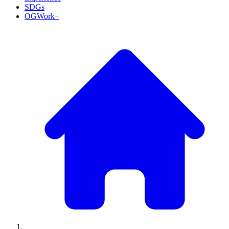
SDGs
OGWork+