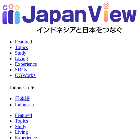
Featured
Topics
Study
Living
Experience
SDGs
OGWork+
Indonesia
▼
日本語
Indonesia
Featured
Topics
Study
Living
Experience