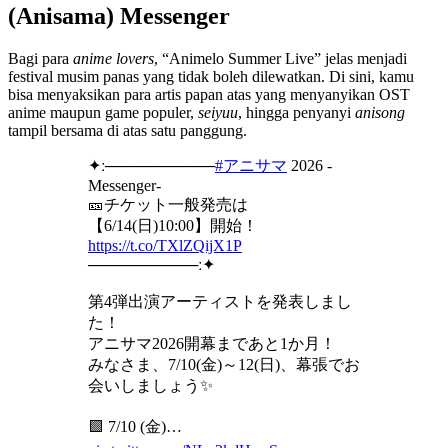
(Anisama) Messenger
Bagi para
anime lovers
, “Animelo Summer Live” jelas menjadi
festival musim panas yang tidak boleh dilewatkan. Di sini, kamu
bisa menyaksikan para artis papan atas yang menyanyikan OST
anime maupun game populer,
seiyuu
, hingga penyanyi
anisong
tampil bersama di atas satu panggung.
✦ː──────────
#アニサマ
2026 -
Messenger-
🎫チケット一般発売は
【6/14(日)10:00】開始！
https://t.co/TXlZQijX1P
──────────ː✦
第4弾出演アーティストを発表しまし
た！
アニサマ2026開幕まであと1か月！
みなさま、7/10(金)～12(日)、幕張でお
会いしましょう✨
🟩 7/10 (金)…