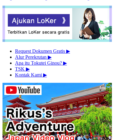
Request Dokumen Gratis
▶︎
Alur Perekrutan
▶︎
Apa itu Tokutei Ginou?
▶︎
TSK
▶︎
Kontak Kami
▶︎