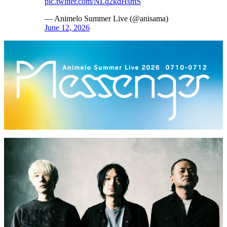
pic.twitter.com/NLq2kdHsmS
— Animelo Summer Live (@anisama)
June 12, 2026