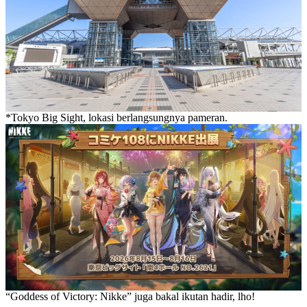
*Tokyo Big Sight, lokasi berlangsungnya pameran.
“Goddess of Victory: Nikke” juga bakal ikutan hadir, lho!