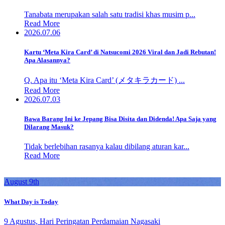
Tanabata merupakan salah satu tradisi khas musim p...
Read More
2026.07.06
Kartu ‘Meta Kira Card’ di Natsucomi 2026 Viral dan Jadi Rebutan!
Apa Alasannya?
Q. Apa itu ‘Meta Kira Card’ (メタキラカード) ...
Read More
2026.07.03
Bawa Barang Ini ke Jepang Bisa Disita dan Didenda! Apa Saja yang
Dilarang Masuk?
Tidak berlebihan rasanya kalau dibilang aturan kar...
Read More
August 9th
What Day is Today
9 Agustus, Hari Peringatan Perdamaian Nagasaki