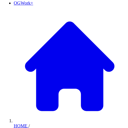
OGWork+
HOME
/