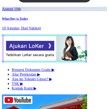
August 10th
What Day is Today
10 Agustus, Hari Yakitori
Request Dokumen Gratis
▶︎
Alur Perekrutan
▶︎
Apa itu Tokutei Ginou?
▶︎
TSK
▶︎
Kontak Kami
▶︎