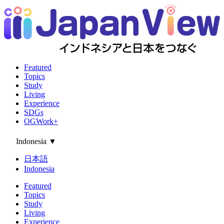
Featured
Topics
Study
Living
Experience
SDGs
OGWork+
Indonesia
▼
日本語
Indonesia
Featured
Topics
Study
Living
Experience