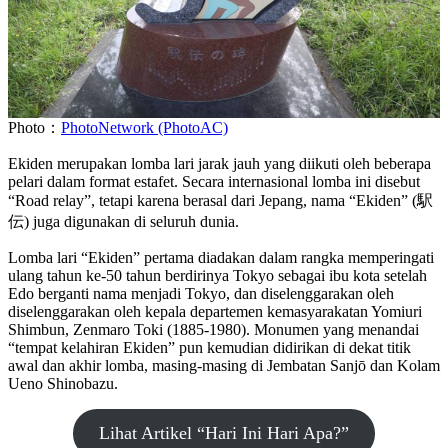
Photo：
PhotoNetwork (PhotoAC)
Ekiden merupakan lomba lari jarak jauh yang diikuti oleh beberapa
pelari dalam format estafet. Secara internasional lomba ini disebut
“Road relay”, tetapi karena berasal dari Jepang, nama “Ekiden” (駅
伝) juga digunakan di seluruh dunia.
Lomba lari “Ekiden” pertama diadakan dalam rangka memperingati
ulang tahun ke-50 tahun berdirinya Tokyo sebagai ibu kota setelah
Edo berganti nama menjadi Tokyo, dan diselenggarakan oleh
diselenggarakan oleh kepala departemen kemasyarakatan Yomiuri
Shimbun, Zenmaro Toki (1885-1980). Monumen yang menandai
“tempat kelahiran Ekiden” pun kemudian didirikan di dekat titik
awal dan akhir lomba, masing-masing di Jembatan Sanjō dan Kolam
Ueno Shinobazu.
Lihat Artikel “Hari Ini Hari Apa?”