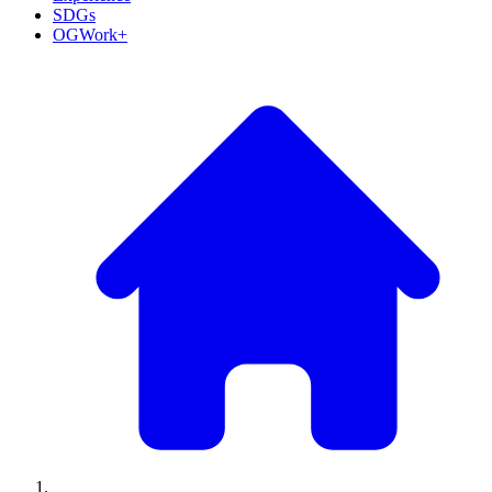
SDGs
OGWork+