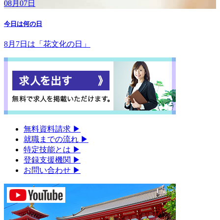
08月07日
今日は何の日
8月7日は「花文化の日」
無料資料請求
▶︎
就職までの流れ
▶︎
特定技能とは
▶︎
登録支援機関
▶︎
お問い合わせ
▶︎