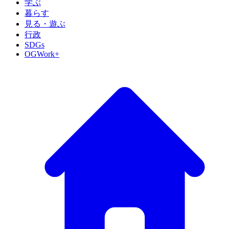
学ぶ
暮らす
見る・遊ぶ
行政
SDGs
OGWork+