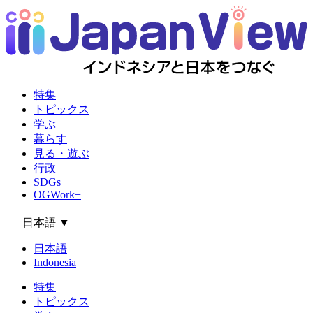
特集
トピックス
学ぶ
暮らす
見る・遊ぶ
行政
SDGs
OGWork+
日本語
▼
日本語
Indonesia
特集
トピックス