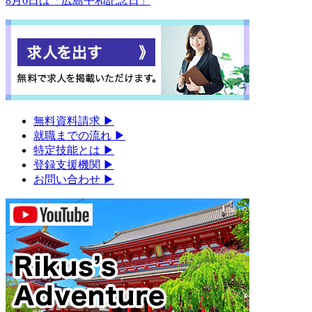
8月6日は「広島平和記念日」
無料資料請求
▶︎
就職までの流れ
▶︎
特定技能とは
▶︎
登録支援機関
▶︎
お問い合わせ
▶︎