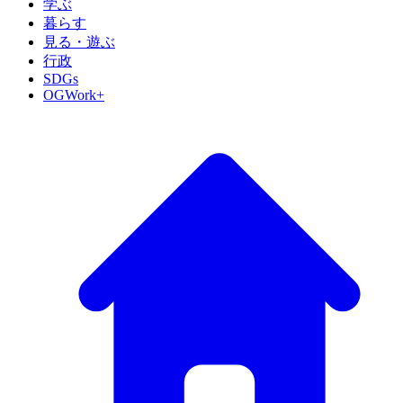
学ぶ
暮らす
見る・遊ぶ
行政
SDGs
OGWork+