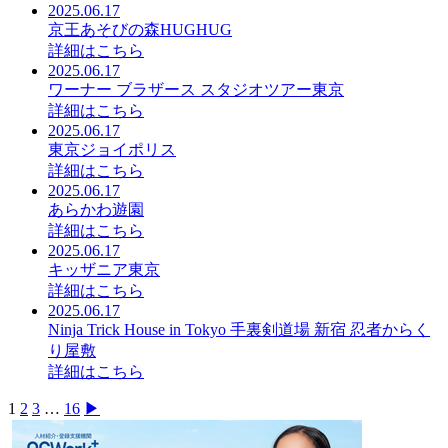
2025.06.17
京王あそびの森HUGHUG
詳細はこちら
2025.06.17
ワーナー ブラザース スタジオツアー東京
詳細はこちら
2025.06.17
東京ジョイポリス
詳細はこちら
2025.06.17
あらかわ遊園
詳細はこちら
2025.06.17
キッザニア東京
詳細はこちら
2025.06.17
Ninja Trick House in Tokyo 手裏剣道場 新宿 忍者からく
り屋敷
詳細はこちら
Posts
1
2
3
…
16
▶︎
pagination