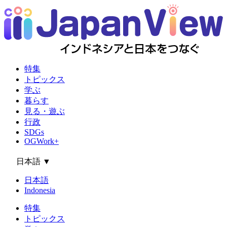
特集
トピックス
学ぶ
暮らす
見る・遊ぶ
行政
SDGs
OGWork+
日本語
▼
日本語
Indonesia
特集
トピックス