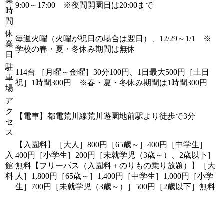
業
9:00～17:00 ※夜間開園日は20:00まで
時
間
休
毎週火曜（火曜が祝日の場合は翌日）、12/29～1/1 ※
業
学校の春・夏・冬休み期間は無休
日
駐
114台 ［月曜～金曜］30分100円、1日最大500円［土日
車
祝］1時間300円 ※春・夏・冬休み期間は1時間300円
場
ア
ク
【電車】都電荒川線荒川遊園地前駅より徒歩で3分
セ
ス
【入園料】［大人］800円［65歳～］400円［中学生］
入
400円［小学生］200円［未就学児（3歳～）、2歳以下］
館
無料【フリーパス（入園料＋のりもの乗り放題）】［大
料
人］1,800円［65歳～］1,400円［中学生］1,000円［小学
生］700円［未就学児（3歳～）］500円［2歳以下］無料