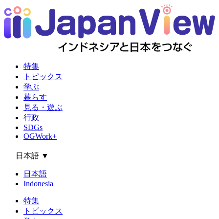
特集
トピックス
学ぶ
暮らす
見る・遊ぶ
行政
SDGs
OGWork+
日本語
▼
日本語
Indonesia
特集
トピックス