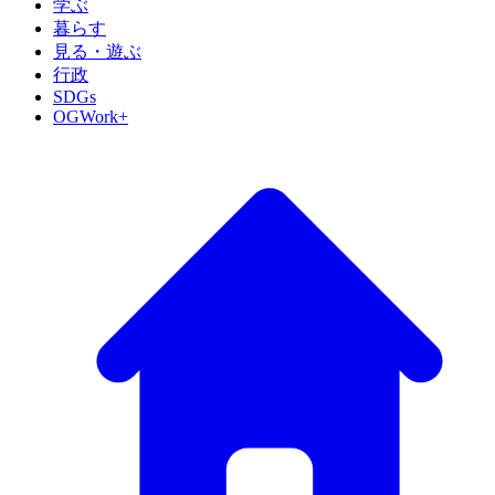
学ぶ
暮らす
見る・遊ぶ
行政
SDGs
OGWork+