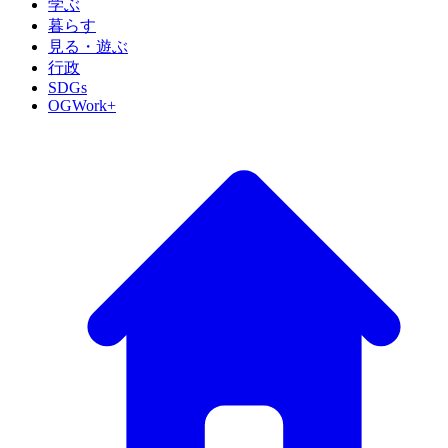
学ぶ
暮らす
見る・遊ぶ
行政
SDGs
OGWork+