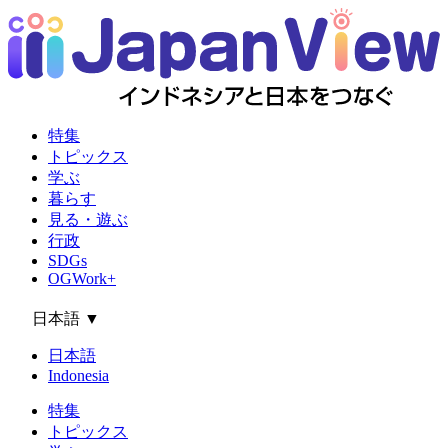
特集
トピックス
学ぶ
暮らす
見る・遊ぶ
行政
SDGs
OGWork+
日本語
▼
日本語
Indonesia
特集
トピックス