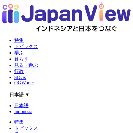
特集
トピックス
学ぶ
暮らす
見る・遊ぶ
行政
SDGs
OGWork+
日本語
▼
日本語
Indonesia
特集
トピックス