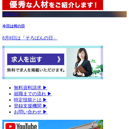
08月08日
今日は何の日
8月8日は「そろばんの日」
無料資料請求
▶︎
就職までの流れ
▶︎
特定技能とは
▶︎
登録支援機関
▶︎
お問い合わせ
▶︎