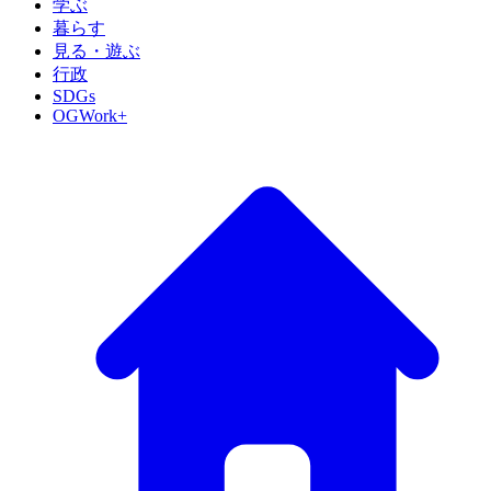
学ぶ
暮らす
見る・遊ぶ
行政
SDGs
OGWork+