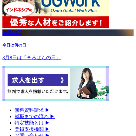
08月08日
今日は何の日
8月8日は「そろばんの日」
無料資料請求
▶︎
就職までの流れ
▶︎
特定技能とは
▶︎
登録支援機関
▶︎
お問い合わせ
▶︎