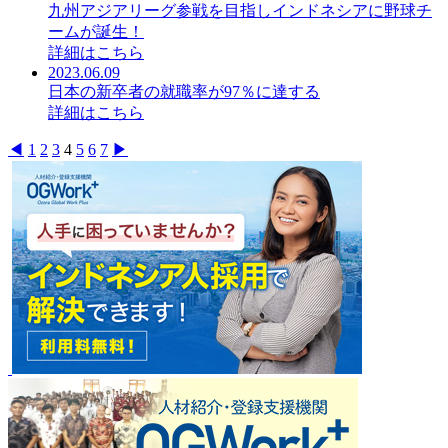
九州アジアリーグ参戦を目指しインドネシアに野球チ
ームが誕生！
詳細はこちら
2023.06.09
日本の新卒者の就職率が97％に達する
詳細はこちら
Posts
◀︎
1
2
3
4
5
6
7
▶︎
pagination