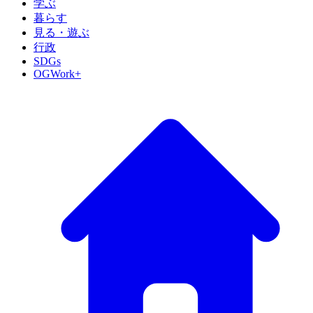
学ぶ
暮らす
見る・遊ぶ
行政
SDGs
OGWork+