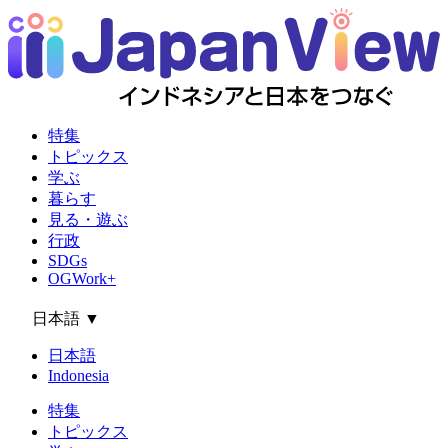
特集
トピックス
学ぶ
暮らす
見る・遊ぶ
行政
SDGs
OGWork+
日本語
▼
日本語
Indonesia
特集
トピックス