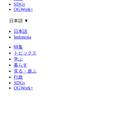
SDGs
OGWork+
日本語
▼
日本語
Indonesia
特集
トピックス
学ぶ
暮らす
見る・遊ぶ
行政
SDGs
OGWork+