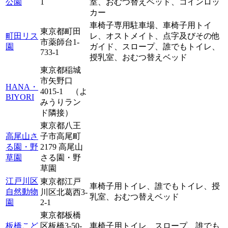
公園
1
室、
おむつ替えベッド、
コインロッ
カー
車椅子専用駐車場、
車椅子用トイ
東京都町田
町田リス
レ、
オストメイト、
点字及びその他
市薬師台1-
園
ガイド、
スロープ、
誰でもトイレ、
733-1
授乳室、
おむつ替えベッド
東京都稲城
市矢野口
HANA・
4015-1 （よ
BIYORI
みうりラン
ド隣接）
東京都八王
高尾山さ
子市高尾町
る園・野
2179 高尾山
草園
さる園・野
草園
江戸川区
東京都江戸
車椅子用トイレ、
誰でもトイレ、
授
自然動物
川区北葛西3-
乳室、
おむつ替えベッド
園
2-1
東京都板橋
板橋こど
区板橋3-50-
車椅子用トイレ、
スロープ、
誰でも