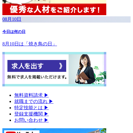
08月10日
今日は何の日
8月10日は「焼き鳥の日」
無料資料請求
▶︎
就職までの流れ
▶︎
特定技能とは
▶︎
登録支援機関
▶︎
お問い合わせ
▶︎