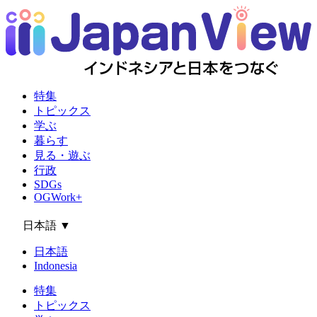
特集
トピックス
学ぶ
暮らす
見る・遊ぶ
行政
SDGs
OGWork+
日本語
▼
日本語
Indonesia
特集
トピックス