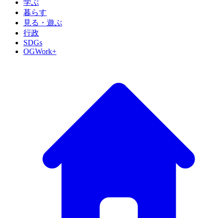
学ぶ
暮らす
見る・遊ぶ
行政
SDGs
OGWork+