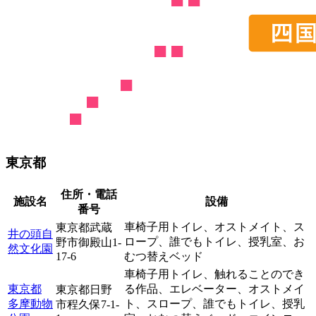
東京都
住所・電話
施設名
設備
番号
車椅子用トイレ、
オストメイト、
ス
東京都武蔵
井の頭自
ロープ、
誰でもトイレ、
授乳室、
お
野市御殿山1-
然文化園
17-6
むつ替えベッド
車椅子用トイレ、
触れることのでき
東京都
る作品、
エレベーター、
オストメイ
東京都日野
多摩動物
ト、
スロープ、
誰でもトイレ、
授乳
市程久保7-1-