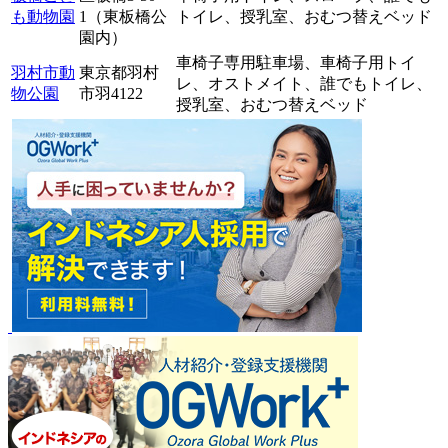
も動物園
1（東板橋公
トイレ、
授乳室、
おむつ替えベッド
園内）
車椅子専用駐車場、
車椅子用トイ
羽村市動
東京都羽村
レ、
オストメイト、
誰でもトイレ、
物公園
市羽4122
授乳室、
おむつ替えベッド