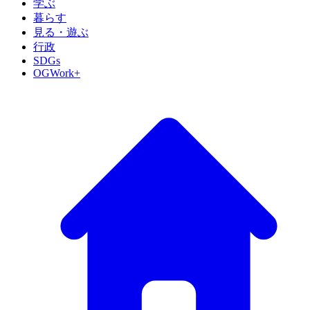
学ぶ
暮らす
見る・遊ぶ
行政
SDGs
OGWork+