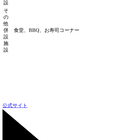
設
そ
の
他
併
食堂、BBQ、お寿司コーナー
設
施
設
公式サイト