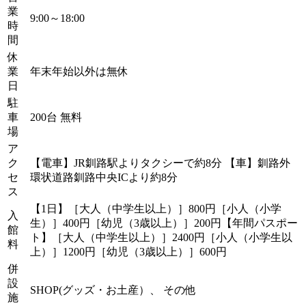
業
9:00～18:00
時
間
休
業
年末年始以外は無休
日
駐
車
200台 無料
場
ア
ク
【電車】JR釧路駅よりタクシーで約8分 【車】釧路外
セ
環状道路釧路中央ICより約8分
ス
【1日】［大人（中学生以上）］800円［小人（小学
入
生）］400円［幼児（3歳以上）］200円【年間パスポー
館
ト】［大人（中学生以上）］2400円［小人（小学生以
料
上）］1200円［幼児（3歳以上）］600円
併
設
SHOP(グッズ・お土産）、 その他
施