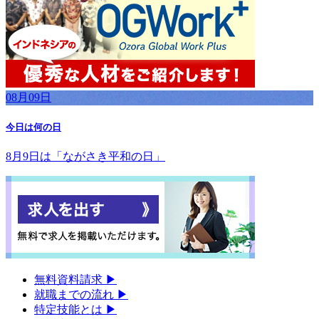
08月09日
今日は何の日
8月9日は「ながさき平和の日」
無料資料請求
▶︎
就職までの流れ
▶︎
特定技能とは
▶︎