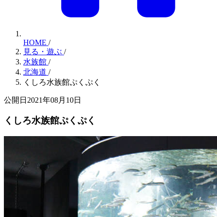
HOME
/
見る・遊ぶ
/
水族館
/
北海道
/
くしろ水族館ぷくぷく
公開日2021年08月10日
くしろ水族館ぷくぷく