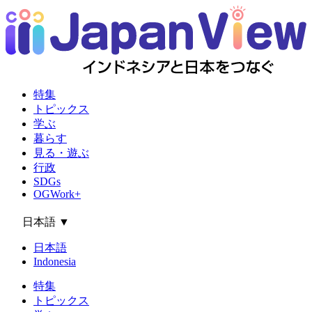
特集
トピックス
学ぶ
暮らす
見る・遊ぶ
行政
SDGs
OGWork+
日本語
▼
日本語
Indonesia
特集
トピックス