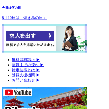
今日は何の日
8月10日は「焼き鳥の日」
無料資料請求
▶︎
就職までの流れ
▶︎
特定技能とは
▶︎
登録支援機関
▶︎
お問い合わせ
▶︎