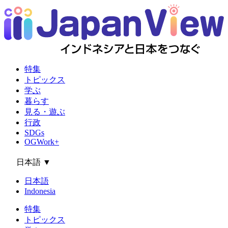
特集
トピックス
学ぶ
暮らす
見る・遊ぶ
行政
SDGs
OGWork+
日本語
▼
日本語
Indonesia
特集
トピックス