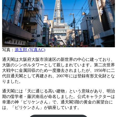
写真：
源五郎 (写真AC)
通天閣は大阪府大阪市浪速区の新世界の中心に建っており、
大阪のシンボルタワーとして親しまれています。第二次世界
大戦中に金属回収のため一度撤去されましたが、1956年に二
代目通天閣として再建され、2007年には登録有形文化財とな
りました。
通天閣には「天に通じる高い建物」という意味があり、明治
期の儒学者・藤沢南岳が命名しました。公式キャラクターは
幸運の神「ビリケンさん」で、通天閣5階の黄金の展望台に
は、「ビリケンさん」が鎮座しています。