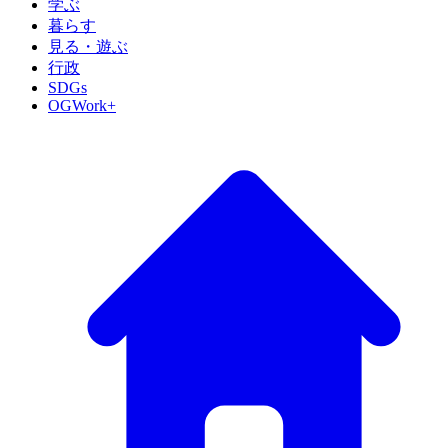
学ぶ
暮らす
見る・遊ぶ
行政
SDGs
OGWork+