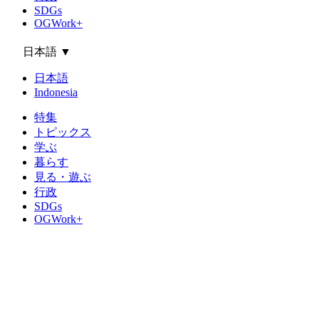
SDGs
OGWork+
日本語
▼
日本語
Indonesia
特集
トピックス
学ぶ
暮らす
見る・遊ぶ
行政
SDGs
OGWork+