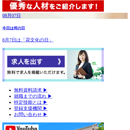
08月07日
今日は何の日
8月7日は「花文化の日」
無料資料請求
▶︎
就職までの流れ
▶︎
特定技能とは
▶︎
登録支援機関
▶︎
お問い合わせ
▶︎