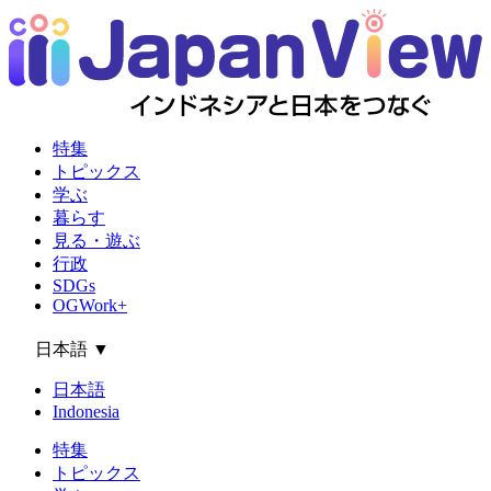
特集
トピックス
学ぶ
暮らす
見る・遊ぶ
行政
SDGs
OGWork+
日本語
▼
日本語
Indonesia
特集
トピックス