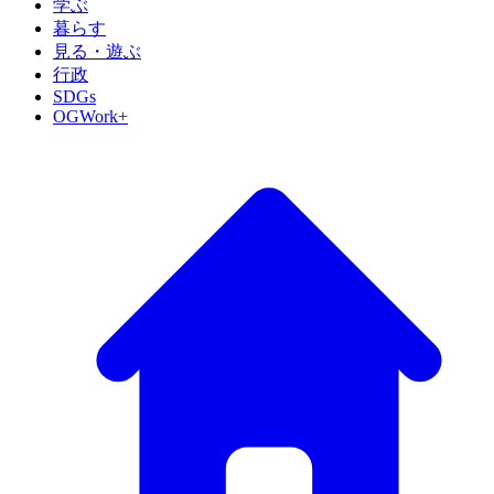
学ぶ
暮らす
見る・遊ぶ
行政
SDGs
OGWork+