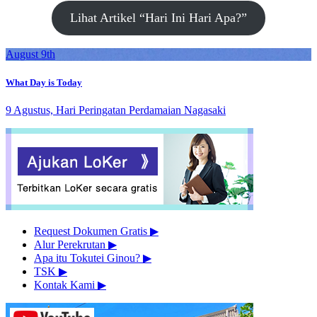
Lihat Artikel “Hari Ini Hari Apa?”
August 9th
What Day is Today
9 Agustus, Hari Peringatan Perdamaian Nagasaki
Request Dokumen Gratis
▶︎
Alur Perekrutan
▶︎
Apa itu Tokutei Ginou?
▶︎
TSK
▶︎
Kontak Kami
▶︎