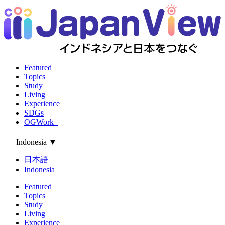
Featured
Topics
Study
Living
Experience
SDGs
OGWork+
Indonesia
▼
日本語
Indonesia
Featured
Topics
Study
Living
Experience