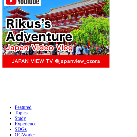
Featured
Topics
Study
Experience
SDGs
OGWork+