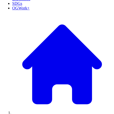
SDGs
OGWork+