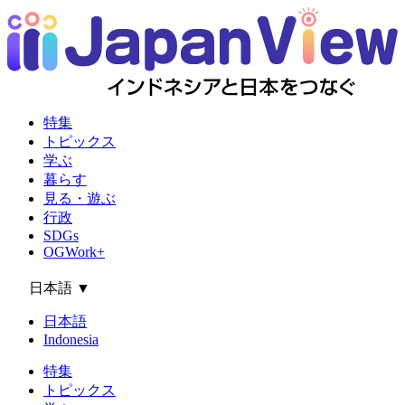
特集
トピックス
学ぶ
暮らす
見る・遊ぶ
行政
SDGs
OGWork+
日本語
▼
日本語
Indonesia
特集
トピックス