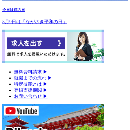
今日は何の日
8月9日は「ながさき平和の日」
無料資料請求
▶︎
就職までの流れ
▶︎
特定技能とは
▶︎
登録支援機関
▶︎
お問い合わせ
▶︎