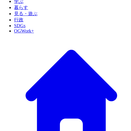
学ぶ
暮らす
見る・遊ぶ
行政
SDGs
OGWork+