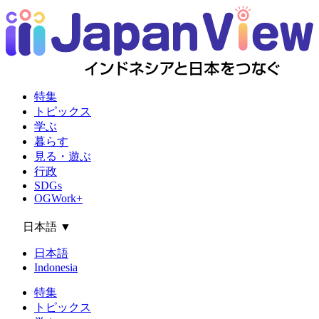
特集
トピックス
学ぶ
暮らす
見る・遊ぶ
行政
SDGs
OGWork+
日本語
▼
日本語
Indonesia
特集
トピックス