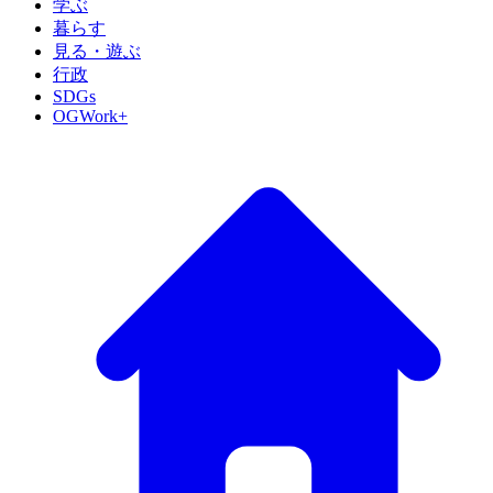
学ぶ
暮らす
見る・遊ぶ
行政
SDGs
OGWork+