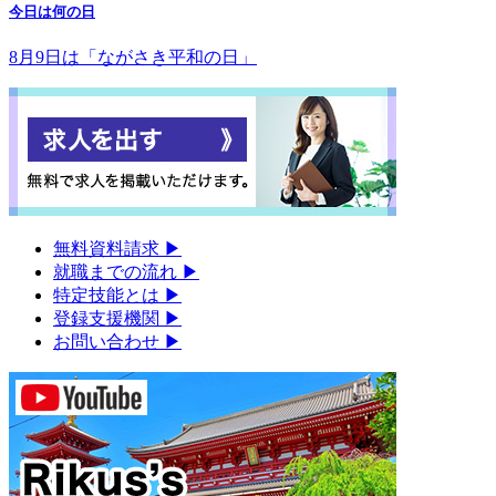
今日は何の日
8月9日は「ながさき平和の日」
無料資料請求
▶︎
就職までの流れ
▶︎
特定技能とは
▶︎
登録支援機関
▶︎
お問い合わせ
▶︎