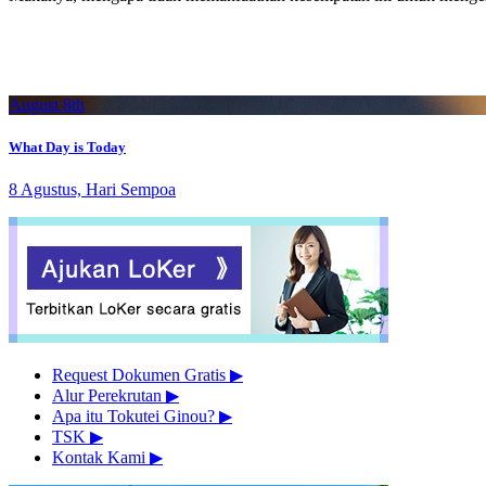
August 8th
What Day is Today
8 Agustus, Hari Sempoa
Request Dokumen Gratis
▶︎
Alur Perekrutan
▶︎
Apa itu Tokutei Ginou?
▶︎
TSK
▶︎
Kontak Kami
▶︎