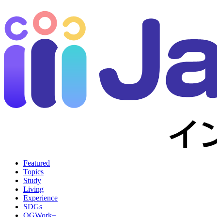
Featured
Topics
Study
Living
Experience
SDGs
OGWork+