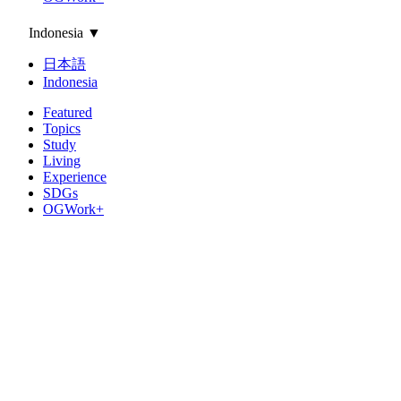
Indonesia
▼
日本語
Indonesia
Featured
Topics
Study
Living
Experience
SDGs
OGWork+