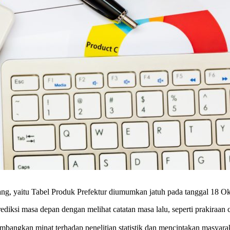
pang, yaitu Tabel Produk Prefektur diumumkan jatuh pada tanggal 18 Ok
ksi masa depan dengan melihat catatan masa lalu, seperti prakiraan c
ngkan minat terhadap penelitian statistik dan menciptakan masyarak