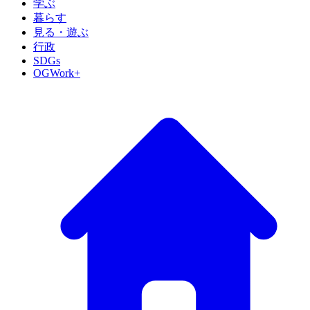
学ぶ
暮らす
見る・遊ぶ
行政
SDGs
OGWork+