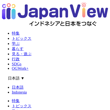
特集
トピックス
学ぶ
暮らす
見る・遊ぶ
行政
SDGs
OGWork+
日本語
▼
日本語
Indonesia
特集
トピックス