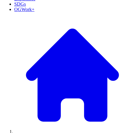
SDGs
OGWork+