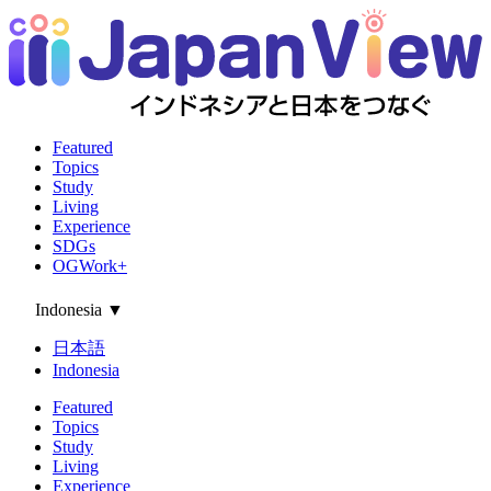
Featured
Topics
Study
Living
Experience
SDGs
OGWork+
Indonesia
▼
日本語
Indonesia
Featured
Topics
Study
Living
Experience