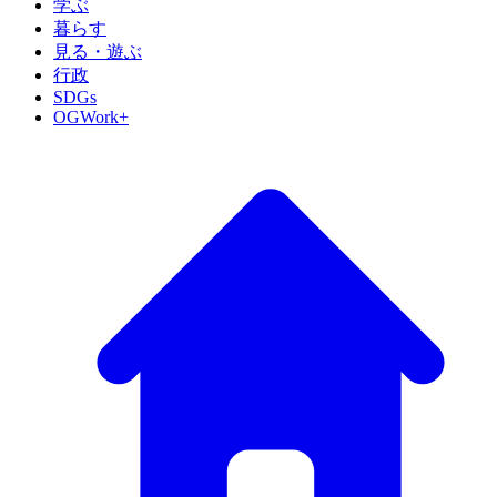
学ぶ
暮らす
見る・遊ぶ
行政
SDGs
OGWork+