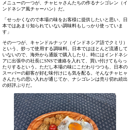
メニューの一つが、チャヒャさんたちの作るナシゴレン（イ
ンドネシア風チャーハン）だ。
「せっかくなので本場の味をお客様に提供したいと思い、日
本ではあまり知られていない調味料もしっかり使っていま
す」
その一つが、キャンドルナッツ（インドネシア語でクミリ）
という、炒って使用する調味料。日本ではほとんど流通して
いないので、海外から通販で購入したり、時にはインドネシ
アに出張中の社長にSNSで連絡を入れて、買い付けてもらっ
たりするという。ただし本場の味にこだわりつつも、日本の
スーパーの顧客が好む味付けにも気を配る。そんなチャヒャ
さんたちの思い入れが通じてか、ナシゴレンは売り切れ続出
の好評ぶりだ。