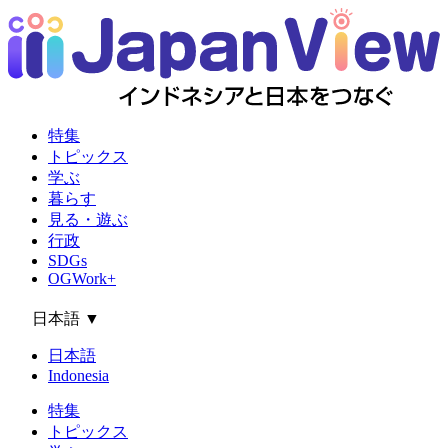
特集
トピックス
学ぶ
暮らす
見る・遊ぶ
行政
SDGs
OGWork+
日本語
▼
日本語
Indonesia
特集
トピックス