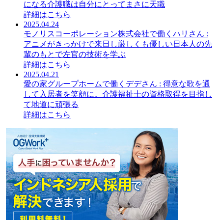
になる介護職は自分にとってまさに天職
詳細はこちら
2025.04.24
モノリスコーポレーション株式会社で働くハリさん :
アニメがきっかけで来日し厳しくも優しい日本人の先
輩のもとで左官の技術を学ぶ
詳細はこちら
2025.04.21
愛の家グループホームで働くデデさん : 得意な歌を通
して入居者を笑顔に。介護福祉士の資格取得を目指し
て地道に頑張る
詳細はこちら