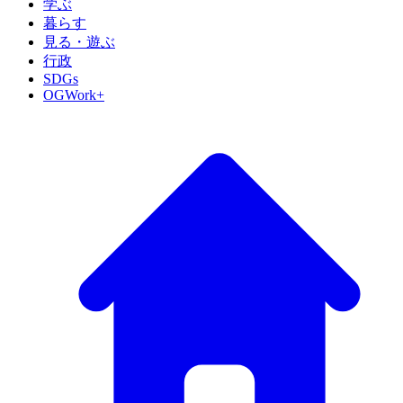
学ぶ
暮らす
見る・遊ぶ
行政
SDGs
OGWork+