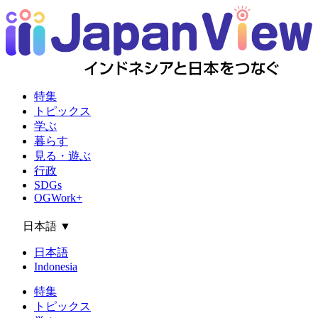
特集
トピックス
学ぶ
暮らす
見る・遊ぶ
行政
SDGs
OGWork+
日本語
▼
日本語
Indonesia
特集
トピックス