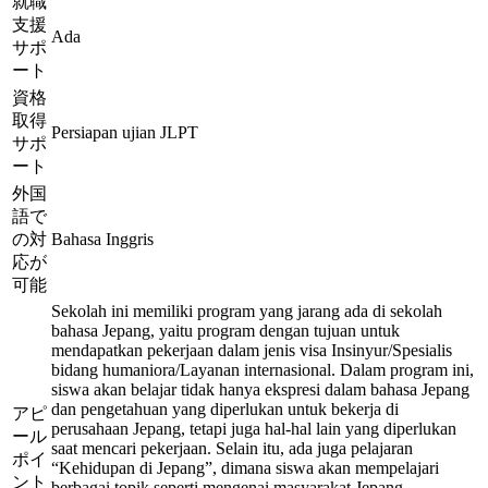
就職
支援
Ada
サポ
ート
資格
取得
Persiapan ujian JLPT
サポ
ート
外国
語で
の対
Bahasa Inggris
応が
可能
Sekolah ini memiliki program yang jarang ada di sekolah
bahasa Jepang, yaitu program dengan tujuan untuk
mendapatkan pekerjaan dalam jenis visa Insinyur/Spesialis
bidang humaniora/Layanan internasional. Dalam program ini,
siswa akan belajar tidak hanya ekspresi dalam bahasa Jepang
dan pengetahuan yang diperlukan untuk bekerja di
アピ
perusahaan Jepang, tetapi juga hal-hal lain yang diperlukan
ール
saat mencari pekerjaan. Selain itu, ada juga pelajaran
ポイ
“Kehidupan di Jepang”, dimana siswa akan mempelajari
ント
berbagai topik seperti mengenai masyarakat Jepang,