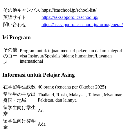
その他キャンパス
https://icaschool.jp/school-list/
英語サイト
https://asksapporo.icaschool.jp/
問い合わせ
https://asksapporo.icaschool.jp/form/general/
Isi Program
その他
Program untuk tujuan mencari pekerjaan dalam kategori
のコー
visa Insinyur/Spesialis bidang humaniora/Layanan
internasional
ス
Informasi untuk Pelajar Asing
在学留学生総数
40 orang (rencana per Oktober 2025)
留学生の主な出
Thailand, Rusia, Malaysia, Taiwan, Myanmar,
Pakistan, dan lainnya
身国・地域
留学生向け学生
Ada
寮
留学生向け奨学
Ada
金