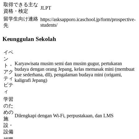
取得できる主な
JLPT
資格・検定
留学生向け連絡
https://asksapporo.icaschool.jp/form/prospective-
students/
先
Keunggulan Sekolah
イベ
ン
Karyawisata musim semi dan musim gugur, pertukaran
ト・
budaya dengan orang Jepang, kelas memasak mini (membuat
アク
kue sederhana, dll), pengalaman budaya mini (origami,
ティ
kaligrafi Jepang)
ビテ
ィ
学習
のた
めの
Dilengkapi dengan Wi-Fi, perpustakaan, dan LMS
施
設・
設備