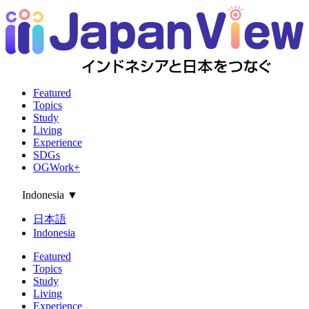
Featured
Topics
Study
Living
Experience
SDGs
OGWork+
Indonesia
▼
日本語
Indonesia
Featured
Topics
Study
Living
Experience