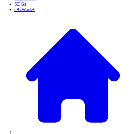
SDGs
OGWork+