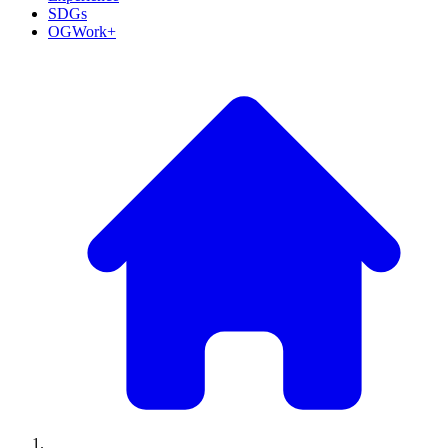
SDGs
OGWork+