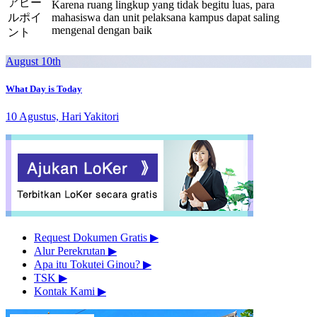
アピー
Karena ruang lingkup yang tidak begitu luas, para
ルポイ
mahasiswa dan unit pelaksana kampus dapat saling
mengenal dengan baik
ント
August 10th
What Day is Today
10 Agustus, Hari Yakitori
Request Dokumen Gratis
▶︎
Alur Perekrutan
▶︎
Apa itu Tokutei Ginou?
▶︎
TSK
▶︎
Kontak Kami
▶︎