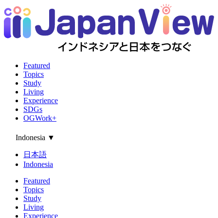
Featured
Topics
Study
Living
Experience
SDGs
OGWork+
Indonesia
▼
日本語
Indonesia
Featured
Topics
Study
Living
Experience