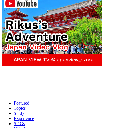
Featured
Topics
Study
Experience
SDGs