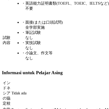
・英語能力証明書類(TOEFL、TOEIC、IELTSなど)
不要
・面接(または口頭試問)
全学部実施
・筆記試験
試験
なし
内容
・実技試験
なし
・小論文、作文等
なし
Informasi untuk Pelajar Asing
イン
ドネ
シア
Tidak ada
の協
定校