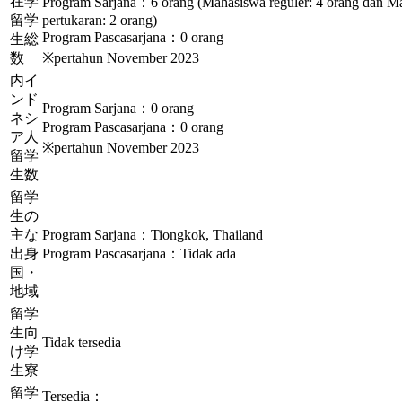
在学
Program Sarjana：6 orang (Mahasiswa reguler: 4 orang dan M
留学
pertukaran: 2 orang)
Program Pascasarjana：0 orang
生総
数
※pertahun November 2023
内イ
ンド
Program Sarjana：0 orang
ネシ
Program Pascasarjana：0 orang
ア人
※pertahun November 2023
留学
生数
留学
生の
主な
Program Sarjana：Tiongkok, Thailand
出身
Program Pascasarjana：Tidak ada
国・
地域
留学
生向
Tidak tersedia
け学
生寮
留学
Tersedia：