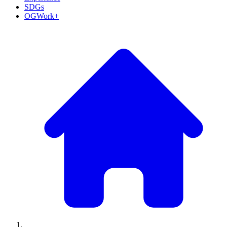
SDGs
OGWork+