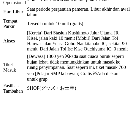
Operasional
Saat periode pergantian pameran, Libur akhir dan awal
Hari Libur
tahun
Tempat
Tersedia untuk 10 unit (gratis)
Parkir
[Kereta] Dari Stasiun Kushimoto Jalur Utama JR
Kisei, jalan kaki 10 menit [Mobil] Dari Jalan Tol
Akses
Hanwa Jalan Yuasa Gobo Nankitanabe IC, sekitar 90
menit. Dari Jalan Tol Ise Kise Ouchiyama IC, 0 menit
[Dewasa] 1300 yen ※Pada saat cuaca buruk seperti
hujan lebat, tidak memungkinkan untuk masuk ke
Tiket
ruang penyimpanan. Saat seperti ini, tiket masuk 700
Masuk
yen [Pelajar SMP kebawah] Gratis ※Ada diskon
untuk grup
Fasilitas
SHOP(グッズ・お土産）
Tambahan