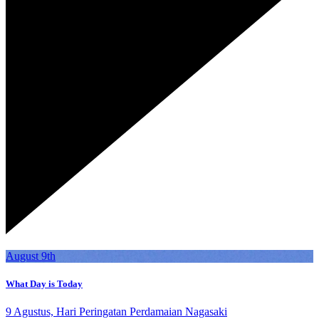
August 9th
What Day is Today
9 Agustus, Hari Peringatan Perdamaian Nagasaki