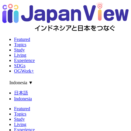
Featured
Topics
Study
Living
Experience
SDGs
OGWork+
Indonesia
▼
日本語
Indonesia
Featured
Topics
Study
Living
Experience