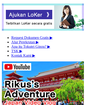
Request Dokumen Gratis
▶︎
Alur Perekrutan
▶︎
Apa itu Tokutei Ginou?
▶︎
TSK
▶︎
Kontak Kami
▶︎