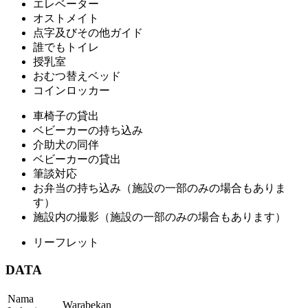
エレベーター
オストメイト
点字及びその他ガイド
誰でもトイレ
授乳室
おむつ替えベッド
コインロッカー
車椅子の貸出
ベビーカーの持ち込み
介助犬の同伴
ベビーカーの貸出
筆談対応
お弁当の持ち込み（施設の一部のみの場合もありま
す）
施設内の撮影（施設の一部のみの場合もあります）
リーフレット
DATA
Nama
Warabekan