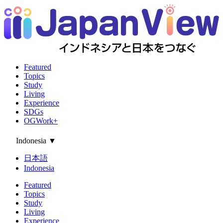
Featured
Topics
Study
Living
Experience
SDGs
OGWork+
Indonesia
▼
日本語
Indonesia
Featured
Topics
Study
Living
Experience