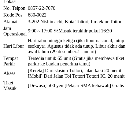
Lokasi
No. Telpon
0857-22-7070
Kode Pos
680-0022
Alamat
3-202 Nishimachi, Kota Tottori, Prefektur Tottori
Jam
9:00～17:00 ※Masuk terakhir pukul 16:30
Operasional
Hari rabu minggu ketiga (jika libur nasional, tutup
Hari Libur
esoknya), Agustus tidak ada tutup, Libur akhir dan
awal tahun (29 desember-1 januari)
Tempat
Tersedia untuk 65 unit (Gratis jika membawa tiket
Parkir
parkir ke bagian penerima tamu)
[Kereta] Dari stasiun Tottori, jalan kaki 20 menit
Akses
[Mobil] Dari Jalan Tol Tottori Tottori IC, 20 menit
Tiket
[Dewasa] 500 yen [Pelajar SMA kebawah] Gratis
Masuk