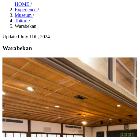
HOME
/
Experience
/
Museum
/
Tottori
/
Warabekan
Updated July 11th, 2024
Warabekan