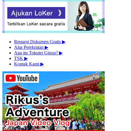
Request Dokumen Gratis
▶︎
Alur Perekrutan
▶︎
Apa itu Tokutei Ginou?
▶︎
TSK
▶︎
Kontak Kami
▶︎