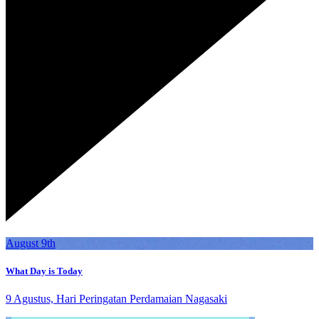
August 9th
What Day is Today
9 Agustus, Hari Peringatan Perdamaian Nagasaki