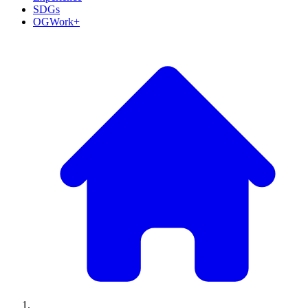
SDGs
OGWork+