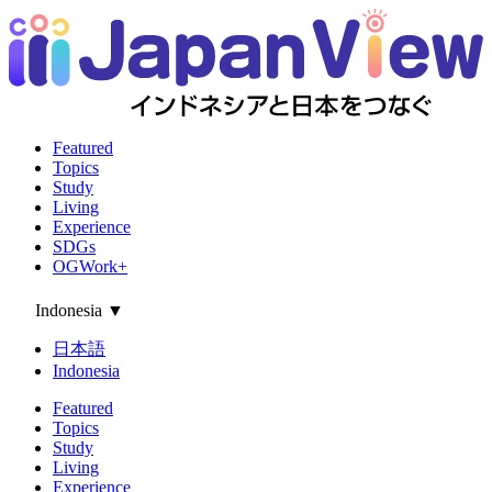
Featured
Topics
Study
Living
Experience
SDGs
OGWork+
Indonesia
▼
日本語
Indonesia
Featured
Topics
Study
Living
Experience