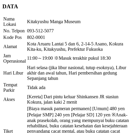
DATA
Nama
Kitakyushu Manga Museum
Lokasi
No. Telpon
093-512-5077
Kode Pos
802-0001
Kota Aruaru Lantai 5 dan 6, 2-14-5 Asano, Kokura
Alamat
Kita-ku, Kitakyushu, Prefektur Fukuoka
Jam
11:00～19:00 ※Masuk terakhir pukul 18:30
Operasional
Hari selasa (jika libur nasional, tutup esoknya), Libur
Hari Libur
akhir dan awal tahun, Hari pembersihan gedung
Sepanjang tahun
Tempat
Tidak ada
Parkir
[Kereta] Dari pintu keluar Shinkansen JR stasiun
Akses
Kokura, jalan kaki 2 menit
[Biaya masuk pameran permanen] [Umum] 480 yen
[Pelajar SMP] 240 yen [Pelajar SD] 120 yen ※Anak-
anak prasekolah, orang yang mempunyai buku catatan
rehabilitasi, buku catatan kesehatan dan kesejahteraan
Tiket
penyandang cacat mental, atau buku catatan cacat