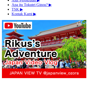
Alur Perekrutan
▶︎
Apa itu Tokutei Ginou?
▶︎
TSK
▶︎
Kontak Kami
▶︎