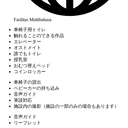
Fasilitas Multibahasa
車椅子用トイレ
触れることのできる作品
エレベーター
オストメイト
誰でもトイレ
授乳室
おむつ替えベッド
コインロッカー
車椅子の貸出
ベビーカーの持ち込み
音声ガイド
筆談対応
施設内の撮影（施設の一部のみの場合もあります）
音声ガイド
リーフレット