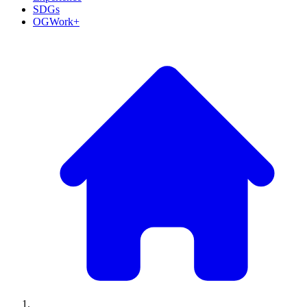
SDGs
OGWork+