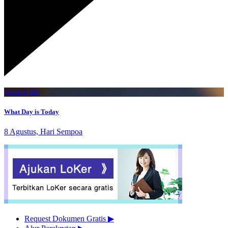
August 8th
What Day is Today
8 Agustus, Hari Sempoa
Request Dokumen Gratis
▶︎