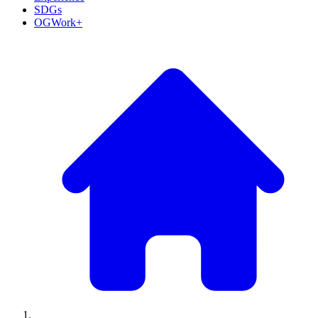
SDGs
OGWork+