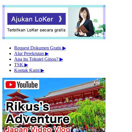
Request Dokumen Gratis
▶︎
Alur Perekrutan
▶︎
Apa itu Tokutei Ginou?
▶︎
TSK
▶︎
Kontak Kami
▶︎