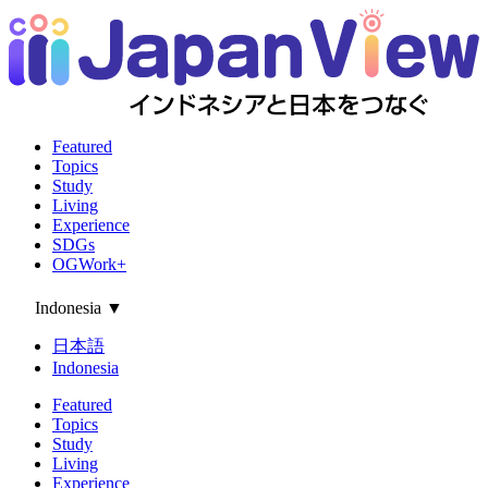
Featured
Topics
Study
Living
Experience
SDGs
OGWork+
Indonesia
▼
日本語
Indonesia
Featured
Topics
Study
Living
Experience