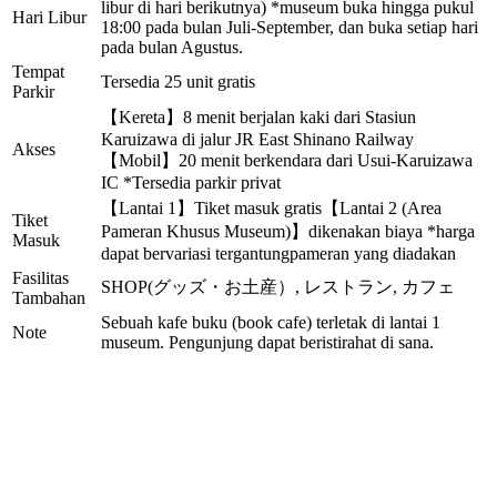
libur di hari berikutnya) *museum buka hingga pukul
Hari Libur
18:00 pada bulan Juli-September, dan buka setiap hari
pada bulan Agustus.
Tempat
Tersedia 25 unit gratis
Parkir
【Kereta】8 menit berjalan kaki dari Stasiun
Karuizawa di jalur JR East Shinano Railway
Akses
【Mobil】20 menit berkendara dari Usui-Karuizawa
IC *Tersedia parkir privat
【Lantai 1】Tiket masuk gratis【Lantai 2 (Area
Tiket
Pameran Khusus Museum)】dikenakan biaya *harga
Masuk
dapat bervariasi tergantungpameran yang diadakan
Fasilitas
SHOP(グッズ・お土産）, レストラン, カフェ
Tambahan
Sebuah kafe buku (book cafe) terletak di lantai 1
Note
museum. Pengunjung dapat beristirahat di sana.