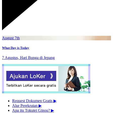
August 7th
What Day is Today
7 Agustus, Hari Bunga di Jepang
Request Dokumen Gratis
▶︎
Alur Perekrutan
▶︎
Apa itu Tokutei Ginou?
▶︎