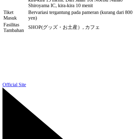
Shiroyama IC, kira-kira 10 menit
Tiket
Bervariasi tergantung pada pameran (kurang dari 800
Masuk
yen)
Fasilitas
SHOP(グッズ・お土産）, カフェ
Tambahan
Official Site