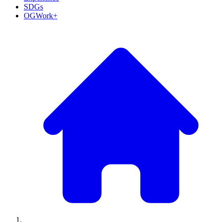
SDGs
OGWork+