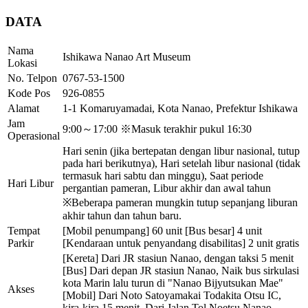
DATA
Nama
Ishikawa Nanao Art Museum
Lokasi
No. Telpon
0767-53-1500
Kode Pos
926-0855
Alamat
1-1 Komaruyamadai, Kota Nanao, Prefektur Ishikawa
Jam
9:00～17:00 ※Masuk terakhir pukul 16:30
Operasional
Hari senin (jika bertepatan dengan libur nasional, tutup
pada hari berikutnya), Hari setelah libur nasional (tidak
termasuk hari sabtu dan minggu), Saat periode
Hari Libur
pergantian pameran, Libur akhir dan awal tahun
※Beberapa pameran mungkin tutup sepanjang liburan
akhir tahun dan tahun baru.
Tempat
[Mobil penumpang] 60 unit [Bus besar] 4 unit
Parkir
[Kendaraan untuk penyandang disabilitas] 2 unit gratis
[Kereta] Dari JR stasiun Nanao, dengan taksi 5 menit
[Bus] Dari depan JR stasiun Nanao, Naik bus sirkulasi
kota Marin lalu turun di "Nanao Bijyutsukan Mae"
Akses
[Mobil] Dari Noto Satoyamakai Todakita Otsu IC,
kira-kira 15 menit. Dari Jalan Tol Noetsu Nanao