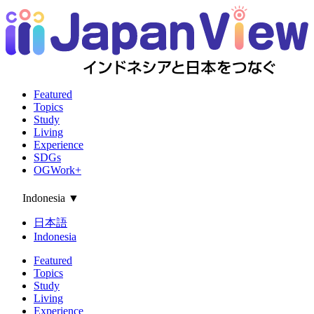
Featured
Topics
Study
Living
Experience
SDGs
OGWork+
Indonesia
▼
日本語
Indonesia
Featured
Topics
Study
Living
Experience