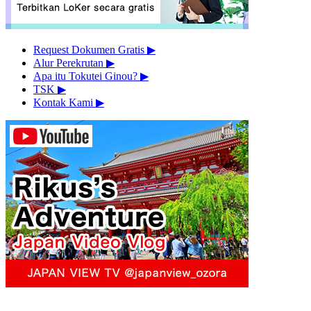
Request Dokumen Gratis
▶︎
Alur Perekrutan
▶︎
Apa itu Tokutei Ginou?
▶︎
TSK
▶︎
Kontak Kami
▶︎