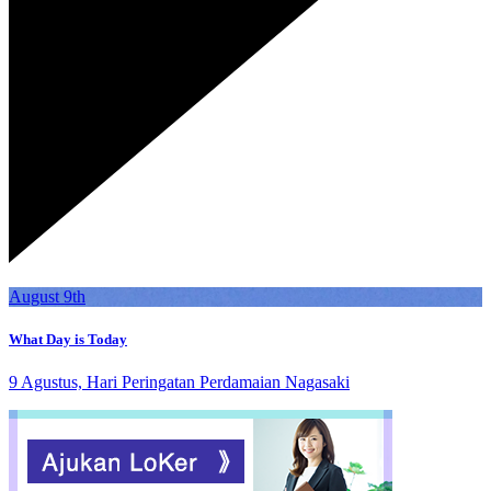
August 9th
What Day is Today
9 Agustus, Hari Peringatan Perdamaian Nagasaki