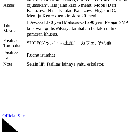
Akses
bijutsukan", lalu jalan kaki 5 menit [Mobil] Dari
Kanazawa Nishi IC atau Kanazawa Higashi IC,
Menuju Kenrokuen kira-kira 20 menit
[Dewasa] 370 yen [Mahasiswa] 290 yen [Pelajar SMA
Tiket
kebawah gratis ※Biaya tambahan berlaku untuk
Masuk
pameran khusus.
Fasilitas
SHOP(グッズ・お土産）, カフェ, その他
Tambahan
Fasilitas
Ruang istirahat
Lain
Note
Selain lift, fasilitas lainnya yaitu eskalator.
Official Site