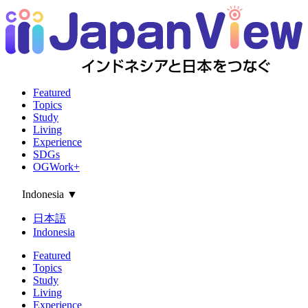
Featured
Topics
Study
Living
Experience
SDGs
OGWork+
Indonesia
▼
日本語
Indonesia
Featured
Topics
Study
Living
Experience