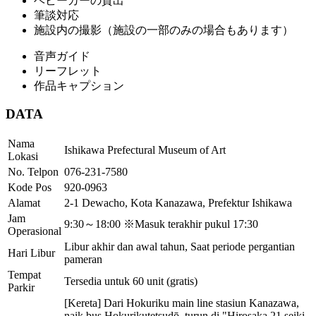
ベビーカーの貸出
筆談対応
施設内の撮影（施設の一部のみの場合もあります）
音声ガイド
リーフレット
作品キャプション
DATA
Nama
Ishikawa Prefectural Museum of Art
Lokasi
No. Telpon
076-231-7580
Kode Pos
920-0963
Alamat
2-1 Dewacho, Kota Kanazawa, Prefektur Ishikawa
Jam
9:30～18:00 ※Masuk terakhir pukul 17:30
Operasional
Libur akhir dan awal tahun, Saat periode pergantian
Hari Libur
pameran
Tempat
Tersedia untuk 60 unit (gratis)
Parkir
[Kereta] Dari Hokuriku main line stasiun Kanazawa,
naik bus Hokurikutetsudō, turun di "Hirosaka 21 seiki