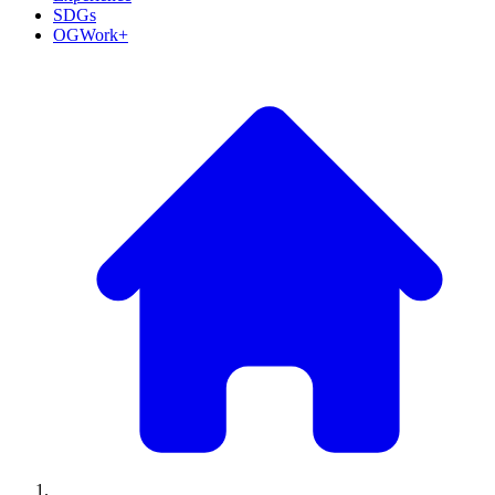
SDGs
OGWork+