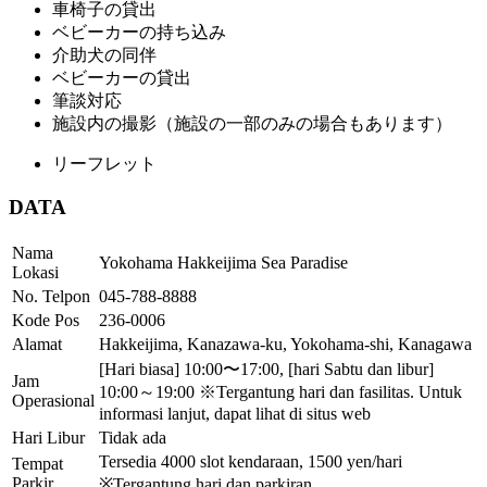
車椅子の貸出
ベビーカーの持ち込み
介助犬の同伴
ベビーカーの貸出
筆談対応
施設内の撮影（施設の一部のみの場合もあります）
リーフレット
DATA
Nama
Yokohama Hakkeijima Sea Paradise
Lokasi
No. Telpon
045-788-8888
Kode Pos
236-0006
Alamat
Hakkeijima, Kanazawa-ku, Yokohama-shi, Kanagawa
[Hari biasa] 10:00〜17:00, [hari Sabtu dan libur]
Jam
10:00～19:00 ※Tergantung hari dan fasilitas. Untuk
Operasional
informasi lanjut, dapat lihat di situs web
Hari Libur
Tidak ada
Tersedia 4000 slot kendaraan, 1500 yen/hari
Tempat
Parkir
※Tergantung hari dan parkiran