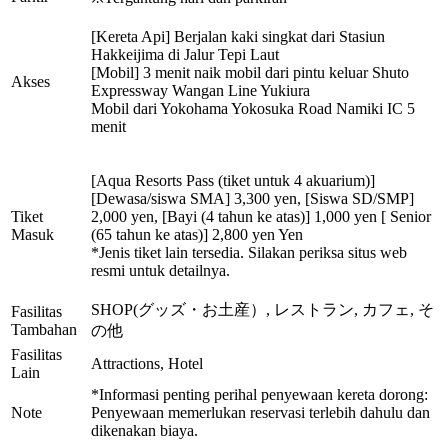
[Kereta Api] Berjalan kaki singkat dari Stasiun
Hakkeijima di Jalur Tepi Laut
[Mobil] 3 menit naik mobil dari pintu keluar Shuto
Akses
Expressway Wangan Line Yukiura
Mobil dari Yokohama Yokosuka Road Namiki IC 5
menit
[Aqua Resorts Pass (tiket untuk 4 akuarium)]
[Dewasa/siswa SMA] 3,300 yen, [Siswa SD/SMP]
Tiket
2,000 yen, [Bayi (4 tahun ke atas)] 1,000 yen [ Senior
Masuk
(65 tahun ke atas)] 2,800 yen Yen
*Jenis tiket lain tersedia. Silakan periksa situs web
resmi untuk detailnya.
SHOP(グッズ・お土産）, レストラン, カフェ, そ
Fasilitas
Tambahan
の他
Fasilitas
Attractions, Hotel
Lain
*Informasi penting perihal penyewaan kereta dorong:
Note
Penyewaan memerlukan reservasi terlebih dahulu dan
dikenakan biaya.