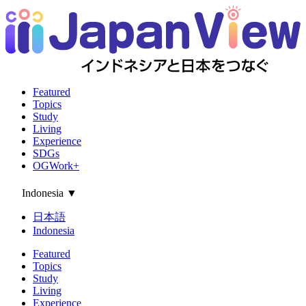
Featured
Topics
Study
Living
Experience
SDGs
OGWork+
Indonesia
▼
日本語
Indonesia
Featured
Topics
Study
Living
Experience