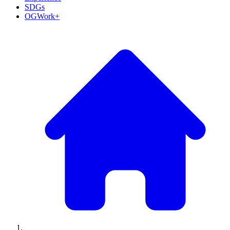
SDGs
OGWork+