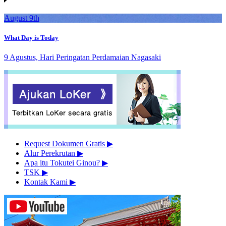
August 9th
What Day is Today
9 Agustus, Hari Peringatan Perdamaian Nagasaki
Request Dokumen Gratis
▶︎
Alur Perekrutan
▶︎
Apa itu Tokutei Ginou?
▶︎
TSK
▶︎
Kontak Kami
▶︎