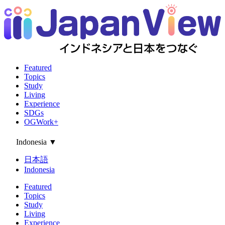
Featured
Topics
Study
Living
Experience
SDGs
OGWork+
Indonesia
▼
日本語
Indonesia
Featured
Topics
Study
Living
Experience