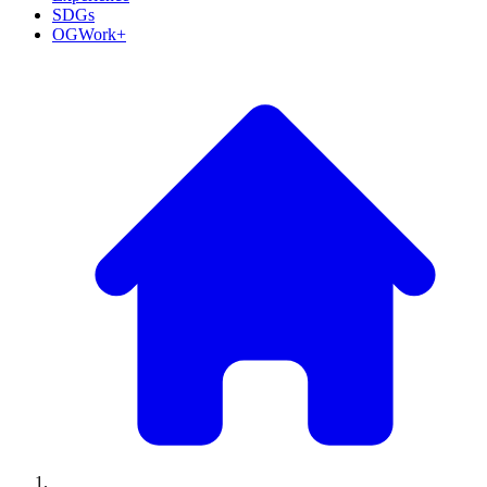
SDGs
OGWork+