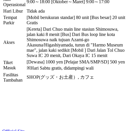
9:00～18:00 [Oktober～Maret] 9:00～17:00
Operasional
Hari Libur
Tidak ada
Tempat
[Mobil berukuran standar] 80 unit [Bus besar] 20 unit
Parkir
Gratis
[Kereta] Dari Chuo main line stasiun Shimosuwa,
jalan kaki 8 menit [Bus] Dari Bus loop line kota
Shimosuwa naik tujuan Azami-go
Akses
Akasuna/Higashiyamada, turun di "Harmo Museum
mae", jalan kaki sedikit [Mobil ] Dari Jalan Tol Chuo
Suwa IC 20 menit, Dari Okaya IC 15 menit
[Dewasa] 1000 yen [Pelajar SMA/SMP/SD] 500 yen
Tiket
Masuk
※Hari Sabtu gratis, didampingi wali
Fasilitas
SHOP(グッズ・お土産）, カフェ
Tambahan