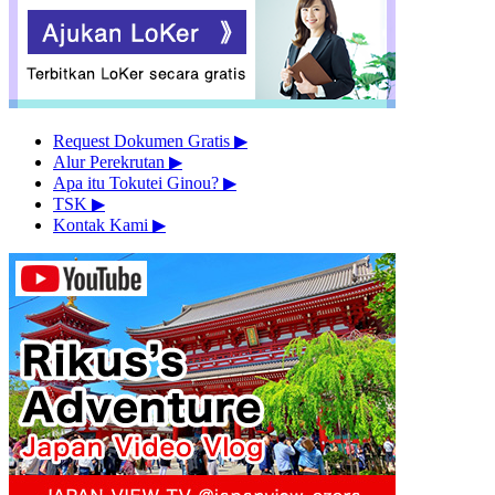
Request Dokumen Gratis
▶︎
Alur Perekrutan
▶︎
Apa itu Tokutei Ginou?
▶︎
TSK
▶︎
Kontak Kami
▶︎