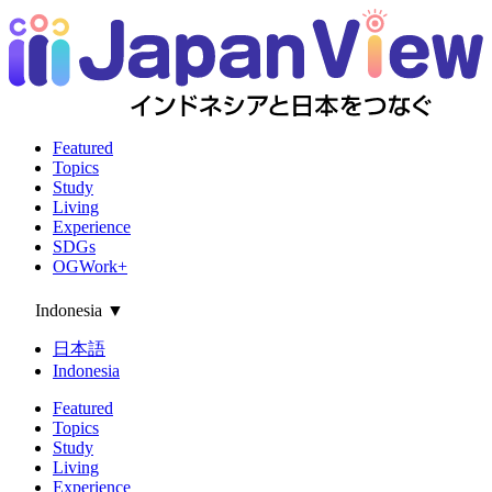
Featured
Topics
Study
Living
Experience
SDGs
OGWork+
Indonesia
▼
日本語
Indonesia
Featured
Topics
Study
Living
Experience