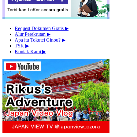
Request Dokumen Gratis
▶︎
Alur Perekrutan
▶︎
Apa itu Tokutei Ginou?
▶︎
TSK
▶︎
Kontak Kami
▶︎