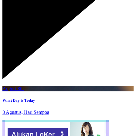
August 8th
What Day is Today
8 Agustus, Hari Sempoa