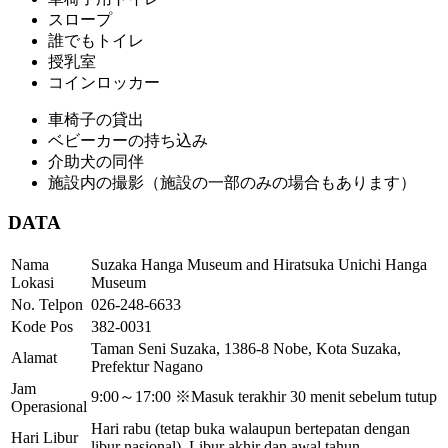
スロープ
誰でもトイレ
授乳室
コインロッカー
車椅子の貸出
ベビーカーの持ち込み
介助犬の同伴
施設内の撮影（施設の一部のみの場合もあります）
DATA
Nama
Suzaka Hanga Museum and Hiratsuka Unichi Hanga
Lokasi
Museum
No. Telpon
026-248-6633
Kode Pos
382-0031
Taman Seni Suzaka, 1386-8 Nobe, Kota Suzaka,
Alamat
Prefektur Nagano
Jam
9:00～17:00 ※Masuk terakhir 30 menit sebelum tutup
Operasional
Hari rabu (tetap buka walaupun bertepatan dengan
Hari Libur
libur nasional), Libur akhir dan awal tahun