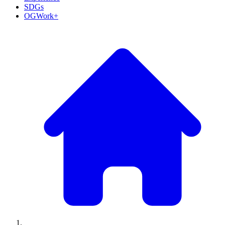
SDGs
OGWork+