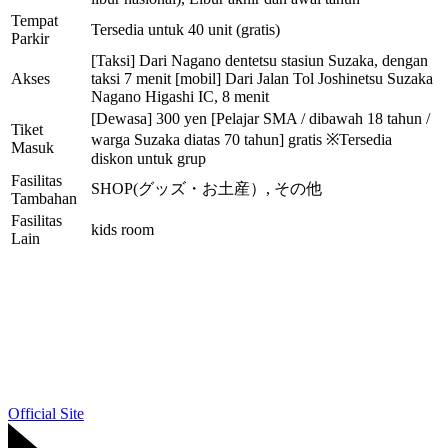
Tempat
Tersedia untuk 40 unit (gratis)
Parkir
[Taksi] Dari Nagano dentetsu stasiun Suzaka, dengan
Akses
taksi 7 menit [mobil] Dari Jalan Tol Joshinetsu Suzaka
Nagano Higashi IC, 8 menit
[Dewasa] 300 yen [Pelajar SMA / dibawah 18 tahun /
Tiket
warga Suzaka diatas 70 tahun] gratis ※Tersedia
Masuk
diskon untuk grup
Fasilitas
SHOP(グッズ・お土産）, その他
Tambahan
Fasilitas
kids room
Lain
Official Site