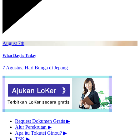
August 7th
What Day is Today
7 Agustus, Hari Bunga di Jepang
Request Dokumen Gratis
▶︎
Alur Perekrutan
▶︎
Apa itu Tokutei Ginou?
▶︎
TSK
▶︎