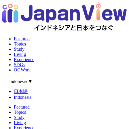
Featured
Topics
Study
Living
Experience
SDGs
OGWork+
Indonesia
▼
日本語
Indonesia
Featured
Topics
Study
Living
Experience