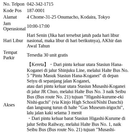
No. Telpon
042-342-1715
Kode Pos
187-0001
Alamat
4 Chome-31-25 Onumacho, Kodaira, Tokyo
Jam
10:00-17:00
Operasional
Hari Senin (Jika hari tersebut jatuh pada hari libur
Hari Libur
nasional, maka libur di hari berikutnya), AKhir dan
Awal Tahun
Tempat
Tersedia 30 unit gratis
Parkir
【Kereta】・Dari pintu keluar utara Stasiun Hana-
Koganei di jalur Shinjuku Line, melalui Halte Bus No.
5 "Pintu Masuk Stasiun Hana-Koganei" di depan
Seiyu di sepanjang jalan Koganei,
atau dari pintu keluar utara Stasiun Musashi-Koganei
di jalur JR Chuo, melalui Halte Bus No. 3 naik Seibu
Bus (Bus route No. 21) tujuan "Higashi-kurume-eki
Nishi-guchi" (via Kinjo High School/Nishi Danchi)
Akses
dan langsung turun di halte "Gas Museum-iriguchi",
lalu jalan kaki selama 3 menit
・Dari pintu keluar barat Stasiun Higashi-Kurume di
jalur Seibu Railway, melalui Halte Bus No. 1, naik
Seibu Bus (Bus route No. 21) tujuan "Musashi-