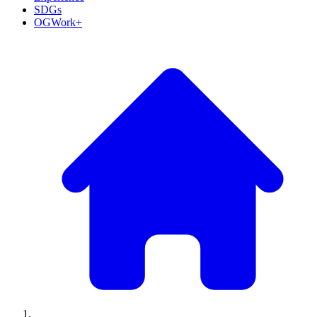
SDGs
OGWork+